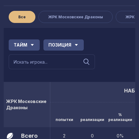
Все
ЖРК Московские Драконы
ЖРК С
ТАЙМ
ПОЗИЦИЯ
НАБР
ЖРК Московские
Драконы
%
попытки
реализации
реализации
Всего
2
0
0%