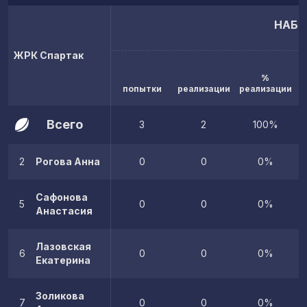
НАБР
ЖРК Спартак
%
попытки
реализации
реализации
Всего
3
2
100%
2
Рогова Анна
0
0
0%
Сафонова
5
0
0
0%
Анастасия
Лазовская
6
0
0
0%
Екатерина
Золикова
7
0
0
0%