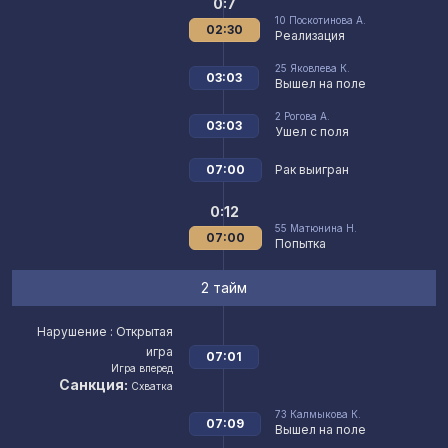
0:7
10
Поскотинова А.
02:30
Реализация
25
Яковлева К.
03:03
Вышел на поле
2
Рогова А.
03:03
Ушел с поля
07:00
Рак выигран
0:12
55
Матюнина Н.
07:00
Попытка
2 тайм
Нарушение
: Открытая
игра
07:01
Игра вперед
Санкция:
Схватка
73
Калмыкова К.
07:09
Вышел на поле