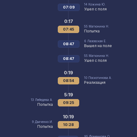
14
Кожина Ю.
07:09
Ушел с поля
0:17
55
Матюнина Н.
07:45
Попытка
6
Лазовская Е.
08:47
Вышел на поле
55
Матюнина Н.
08:47
Ушел с поля
0:19
10
Поскотинова А.
08:54
Реализация
5:19
13
Лебедева А.
09:25
Попытка
10:19
9
Дьяченко И.
10:28
Попытка
95
Фоменкова О.