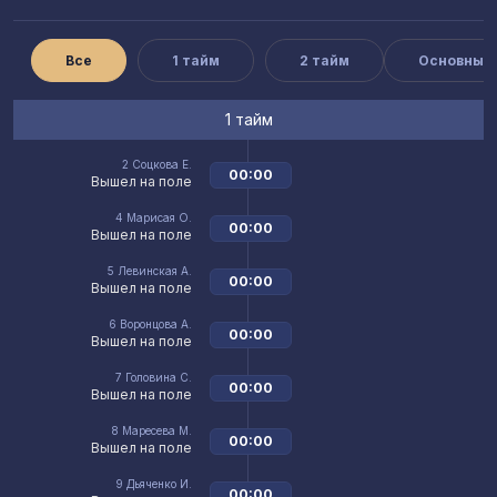
Все
1 тайм
2 тайм
Основные
1 тайм
2
Соцкова Е.
00:00
Вышел на поле
4
Марисая О.
00:00
Вышел на поле
5
Левинская А.
00:00
Вышел на поле
6
Воронцова А.
00:00
Вышел на поле
7
Головина С.
00:00
Вышел на поле
8
Маресева М.
00:00
Вышел на поле
9
Дьяченко И.
00:00