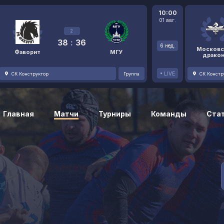
10:00
01 авг.
2
38
:
36
6 нед.
Московс
Фаворит
МГУ
драко
LIVE
СК Конструктор
Группа
СК Констр
Главная
Матчи
Турниры
Команды
Ста