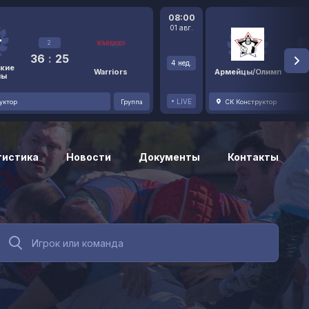
08:00
01 авг.
2
36
:
25
48
4 нед.
кие
Warriors
Армейцы/Олимп
ны
LIVE
уктор
Группа
СК Конструктор
тистика
Новости
Документы
Контакты