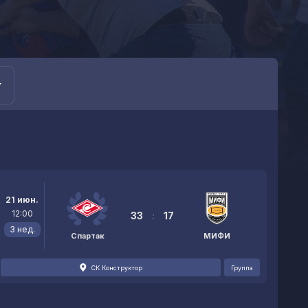
21 июн.
12:00
33
:
17
3 нед.
Спартак
МИФИ
СК Конструктор
Группа