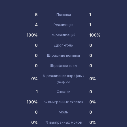
5
1
Попытки
4
1
Реализации
100%
100%
% реализаций
0
0
Дроп-голы
0
0
Штрафные попытки
0
0
Штрафные голы
% реализации штрафных
0%
0%
ударов
1
0
Схватки
100%
0%
% выигранных схваток
0
0
Молы
0%
0%
% выигранных молов