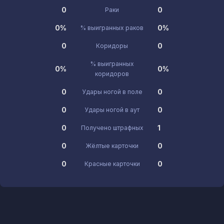
0
0
Раки
0%
0%
% выигранных раков
0
0
Коридоры
% выигранных
0%
0%
коридоров
0
0
Удары ногой в поле
0
0
Удары ногой в аут
0
1
Получено штрафных
0
0
Жёлтые карточки
0
0
Красные карточки