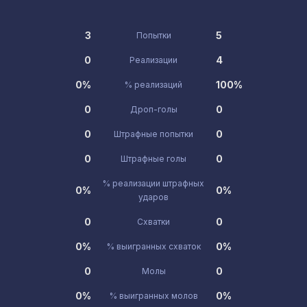
3
5
Попытки
0
4
Реализации
0%
100%
% реализаций
0
0
Дроп-голы
0
0
Штрафные попытки
0
0
Штрафные голы
% реализации штрафных
0%
0%
ударов
0
0
Схватки
0%
0%
% выигранных схваток
0
0
Молы
0%
0%
% выигранных молов