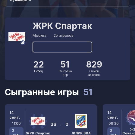
ЖРК Спартак
Москва
25 игроков
22
51
829
Побед
Сыграно
Очков
игр
за сезон
Сыгранные игры
51
14
14
сент.
сент.
11:00
09:20
36
:
0
Ж
3
3
ЖРК Спартак
ЖЛРК ВВА
Сечен