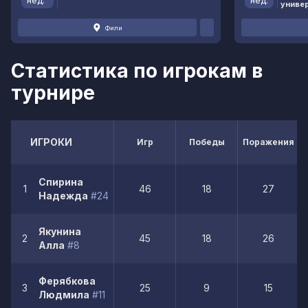
нед.
нед.
униве
Фили
Статистика по игрокам в
турнире
ИГРОКИ
Игр
Победы
Поражения
Спирина
1
46
18
27
Надежда
#24
Якунина
2
45
18
26
Алла
#8
Ферябкова
3
25
9
15
Людмила
#11