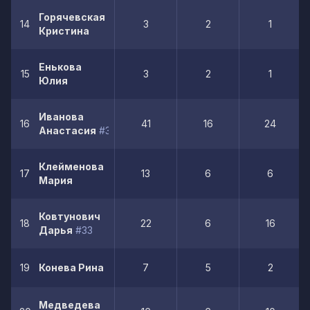
Горячевская
14
3
2
1
Кристина
Енькова
15
3
2
1
Юлия
Иванова
16
41
16
24
Анастасия
#3
Клейменова
17
13
6
6
Мария
Ковтунович
18
22
6
16
Дарья
#33
19
Конева Рина
7
5
2
Медведева