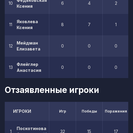
Федьковская
10
6
4
2
Ксения
Яковлева
11
8
7
1
Ксения
Мейдман
12
0
0
0
Елизавета
Флейглер
13
0
0
0
Анастасия
Отзаявленные игроки
ИГРОКИ
Игр
Победы
Поражения
Поскотинова
1
32
15
17