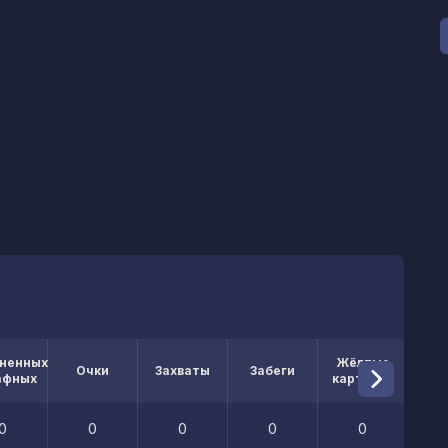
ненных
Жёлтые
Кр
Очки
Захваты
Забеги
афных
карточки
кар
0
0
0
0
0