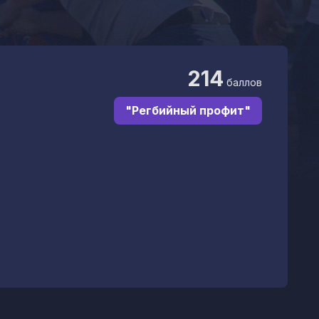
214
баллов
"Регбийный профит"