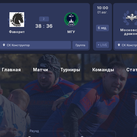
10:00
01 авг.
2
38
:
36
6 нед.
Московс
Фаворит
МГУ
драко
LIVE
СК Конструктор
Группа
СК Констр
Главная
Матчи
Турниры
Команды
Ста
Раунд