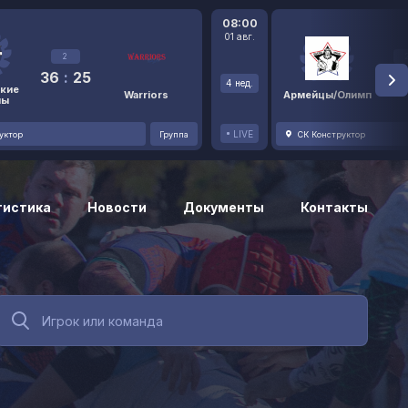
08:00
01 авг.
2
36
:
25
48
4 нед.
кие
Warriors
Армейцы/Олимп
ны
LIVE
уктор
Группа
СК Конструктор
тистика
Новости
Документы
Контакты