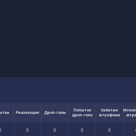
Попыток
Забитые
Испол
ытки
Реализации
Дроп-голы
дроп-гола
штрафные
штр
0
0
0
0
0