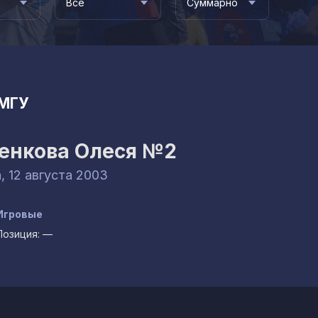
Все
Суммарно
МГУ
енкова Олеся
№2
, 12 августа 2003
Игровые
Позиция:
—