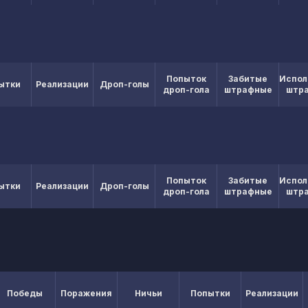
Попыток
Забитые
Испол
ытки
Реализации
Дроп-голы
дроп-гола
штрафные
штр
Попыток
Забитые
Испол
ытки
Реализации
Дроп-голы
дроп-гола
штрафные
штр
Победы
Поражения
Ничьи
Попытки
Реализации