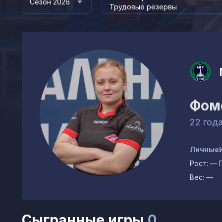
Сезон 2026
Трудовые резервы
Фом
22 года
Личные
Рост:
—
Вес:
—
Сыгранные игры
0