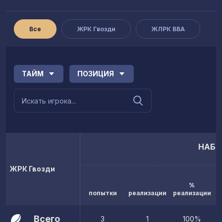
Все
ЖРК Гвозди
ЖЛРК ВВА
ТАЙМ
ПОЗИЦИЯ
НАБР
ЖРК Гвозди
%
попытки
реализации
реализации
Всего
3
1
100%