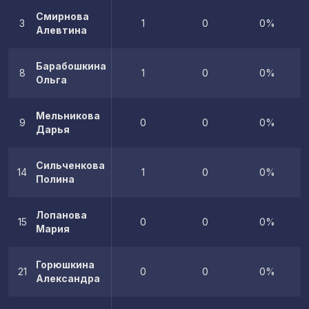
Смирнова
3
1
0
0%
Алевтина
Барабошкина
8
1
0
0%
Ольга
Мельникова
9
0
0
0%
Дарья
Сильченкова
14
1
0
0%
Полина
Лопанова
15
0
0
0%
Мария
Горюшкина
21
0
0
0%
Александра