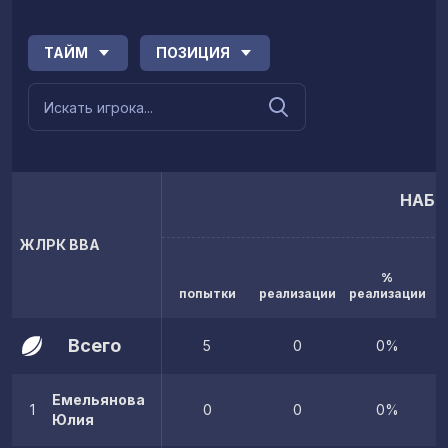
ТАЙМ
ПОЗИЦИЯ
НАБР
ЖЛРК ВВА
%
попытки
реализации
реализации
Всего
5
0
0%
Емельянова
1
0
0
0%
Юлия