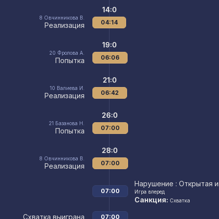
14:0
8
Овчинникова В.
04:14
Реализация
19:0
20
Фролова А.
06:06
Попытка
21:0
10
Валиева И.
06:42
Реализация
26:0
21
Базанова Н.
07:00
Попытка
28:0
8
Овчинникова В.
07:00
Реализация
Нарушение
: Открытая и
07:00
Игра вперед
Санкция:
Схватка
Схватка выиграна
07:00