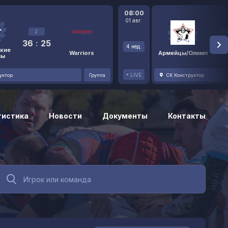
08:00
01 авг.
2
36
:
25
48
4 нед.
кие
Warriors
Армейцы/Олимп
ны
LIVE
уктор
Группа
СК Конструктор
тистика
Новости
Документы
Контакты