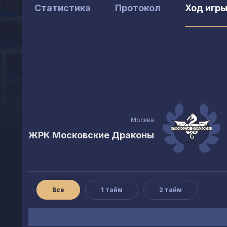
Статистика
Протокол
Ход игр
Москва
ЖРК Московские Драконы
Все
1 тайм
2 тайм