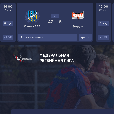
14:00
12:00
01 авг.
01 авг.
2
47
:
5
6 нед.
6 нед.
Фили - ВВА
Форум
LIVE
LIVE
СК Конструктор
Группа
ФЕДЕРАЛЬНАЯ
РЕГБИЙНАЯ ЛИГА