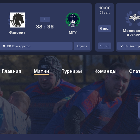
10:00
01 авг.
2
38
:
36
6 нед.
Московс
Фаворит
МГУ
драко
LIVE
СК Конструктор
Группа
СК Констр
Главная
Матчи
Турниры
Команды
Ста