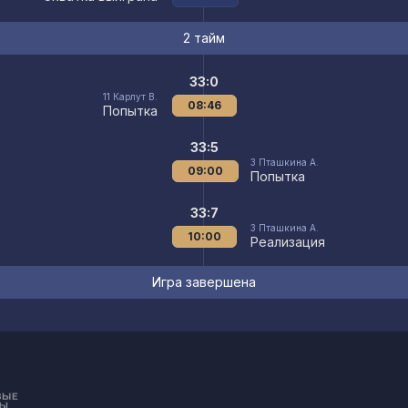
2 тайм
33:0
11
Карлут В.
08:46
Попытка
33:5
3
Пташкина А.
09:00
Попытка
33:7
3
Пташкина А.
10:00
Реализация
Игра завершена