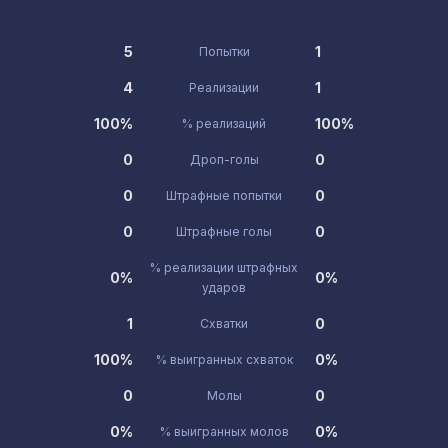
5
1
Попытки
4
1
Реализации
100%
100%
% реализаций
0
0
Дроп-голы
0
0
Штрафные попытки
0
0
Штрафные голы
% реализации штрафных
0%
0%
ударов
1
0
Схватки
100%
0%
% выигранных схваток
0
0
Молы
0%
0%
% выигранных молов