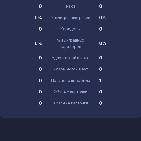
0
0
Раки
0%
0%
% выигранных раков
0
0
Коридоры
% выигранных
0%
0%
коридоров
0
0
Удары ногой в поле
0
0
Удары ногой в аут
0
1
Получено штрафных
0
0
Жёлтые карточки
0
0
Красные карточки