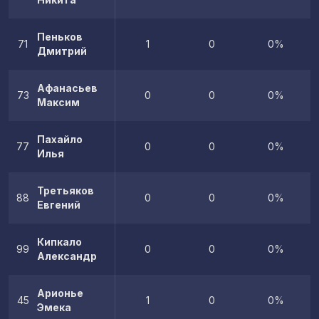
Пеньков
71
1
0
0%
Дмитрий
Афанасьев
73
0
0
0%
Максим
Пахайло
77
0
0
0%
Илья
Третьяков
88
0
0
0%
Евгений
Кипкало
99
0
0
0%
Александр
Арионье
45
1
0
0%
Эмека