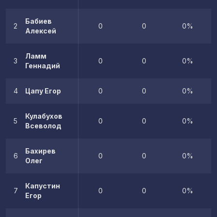
Бабиев
2
0
0
0%
Алексей
Ламм
3
0
0
0%
Геннадий
4
Цапу Егор
0
0
0%
Кулабухов
5
0
0
0%
Всеволод
Бахирев
6
0
0
0%
Олег
Капустин
7
0
0
0%
Егор