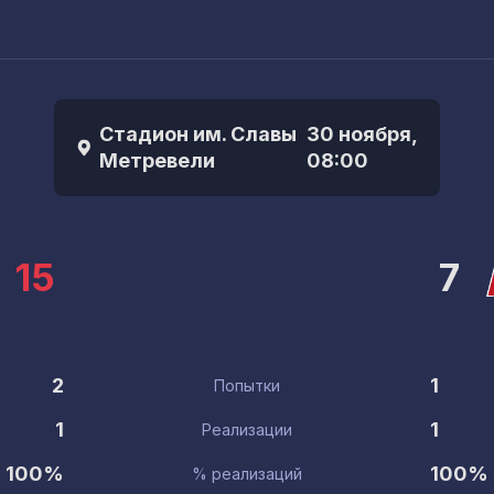
ы
Стадион им. Славы
30 ноября,
Метревели
08:00
15
7
2
1
Попытки
1
1
Реализации
100%
100%
% реализаций