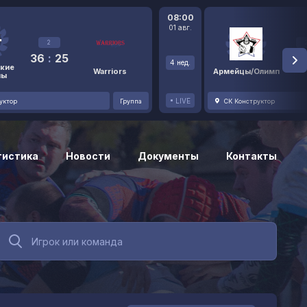
08:00
01 авг.
2
36
:
25
48
4 нед.
кие
Warriors
Армейцы/Олимп
ны
LIVE
уктор
Группа
СК Конструктор
тистика
Новости
Документы
Контакты