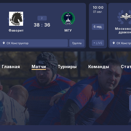
10:00
01 авг.
2
38
:
36
6 нед.
Московс
Фаворит
МГУ
драко
LIVE
СК Конструктор
Группа
СК Констр
Главная
Матчи
Турниры
Команды
Ста