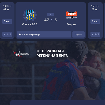
14:00
12:00
01 авг.
01 авг.
2
47
:
5
6 нед.
6 нед.
Фили - ВВА
Форум
LIVE
LIVE
СК Конструктор
Группа
ФЕДЕРАЛЬНАЯ
РЕГБИЙНАЯ ЛИГА