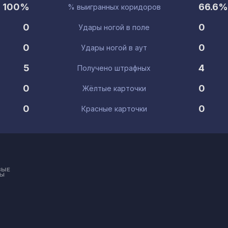
100%
66.6%
% выигранных коридоров
0
0
Удары ногой в поле
0
0
Удары ногой в аут
5
4
Получено штрафных
0
0
Жёлтые карточки
0
0
Красные карточки