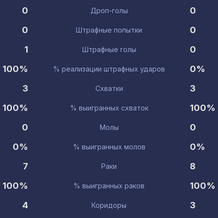
0
0
Дроп-голы
0
0
Штрафные попытки
1
0
Штрафные голы
100%
0%
% реализации штрафных ударов
3
3
Схватки
100%
100%
% выигранных схваток
0
0
Молы
0%
0%
% выигранных молов
7
8
Раки
100%
100%
% выигранных раков
4
3
Коридоры