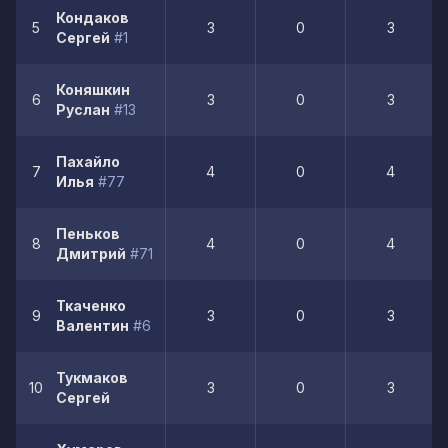
Кондаков
5
3
0
3
Сергей
#1
Коняшкин
6
3
0
3
Руслан
#13
Пахайло
7
4
0
4
Илья
#77
Пеньков
8
4
0
4
Дмитрий
#71
Ткаченко
9
3
0
3
Валентин
#6
Тукмаков
10
3
0
3
Сергей