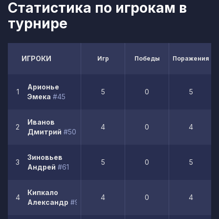
Статистика по игрокам в
турнире
ИГРОКИ
Игр
Победы
Поражения
Арионье
1
5
0
5
Эмека
#45
Иванов
2
4
0
4
Дмитрий
#50
Зиновьев
3
5
0
5
Андрей
#61
Кипкало
4
4
0
4
Александр
#99