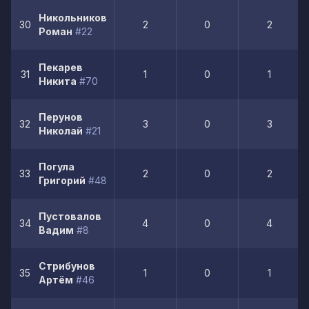
Никольников
30
2
0
2
Роман
#22
Пекарев
31
1
0
1
Никита
#70
Перунов
32
3
0
3
Николай
#21
Погула
33
2
0
2
Григорий
#48
Пустовалов
34
4
0
4
Вадим
#8
Стрибунов
35
1
0
1
Артём
#46