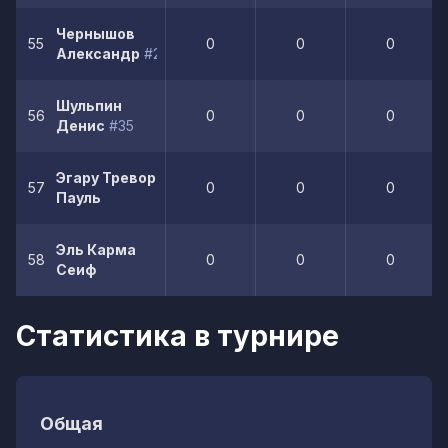
Чернышов
55
0
0
0
Александр
#23
Шульпин
56
0
0
0
Денис
#35
Эгару Тревор
57
0
0
0
Пауль
Эль Карма
58
0
0
0
Сеиф
Статистика в турнире
Общая