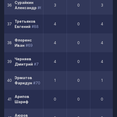
Сурайкин
36
3
0
3
Александр
#65
Третьяков
37
4
0
4
Евгений
#88
Флоренс
38
4
0
4
Иван
#69
Черняев
39
4
0
4
Дмитрий
#7
Эрматов
40
1
0
1
Фаридун
#70
Арипов
41
0
0
0
Шариф
Аюров