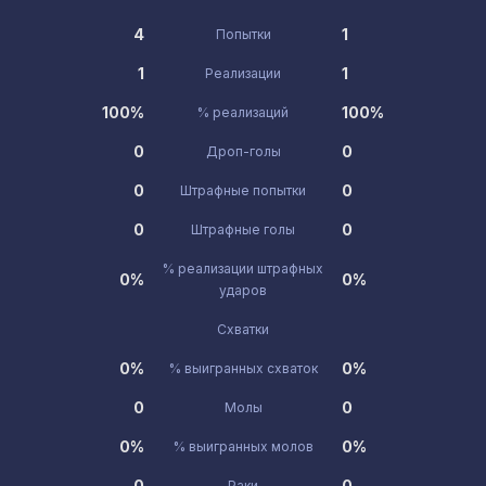
4
1
Попытки
1
1
Реализации
100%
100%
% реализаций
0
0
Дроп-голы
0
0
Штрафные попытки
0
0
Штрафные голы
% реализации штрафных
0%
0%
ударов
Схватки
0%
0%
% выигранных схваток
0
0
Молы
0%
0%
% выигранных молов
0
0
Раки