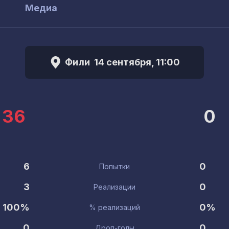
ы
Медиа
Фили
14 сентября, 11:00
36
0
6
0
Попытки
3
0
Реализации
100%
0%
% реализаций
0
0
Дроп-голы