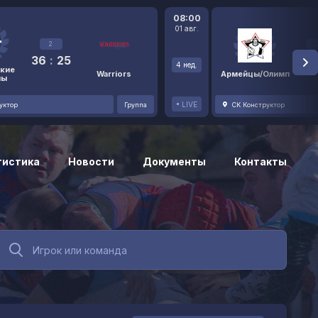
08:00
01 авг.
2
36
:
25
48
4 нед.
кие
Warriors
Армейцы/Олимп
ны
LIVE
уктор
Группа
СК Конструктор
тистика
Новости
Документы
Контакты