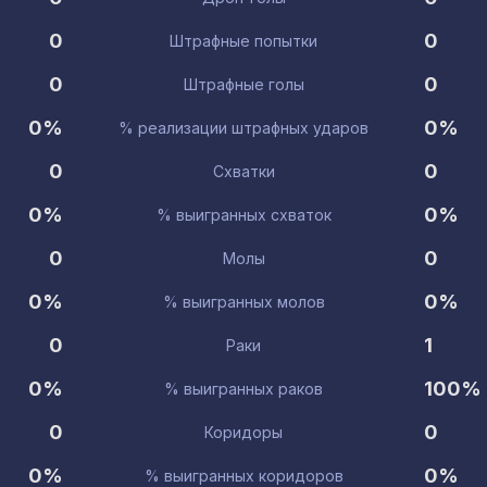
0
0
Штрафные попытки
0
0
Штрафные голы
0%
0%
% реализации штрафных ударов
0
0
Схватки
0%
0%
% выигранных схваток
0
0
Молы
0%
0%
% выигранных молов
0
1
Раки
0%
100%
% выигранных раков
0
0
Коридоры
0%
0%
% выигранных коридоров