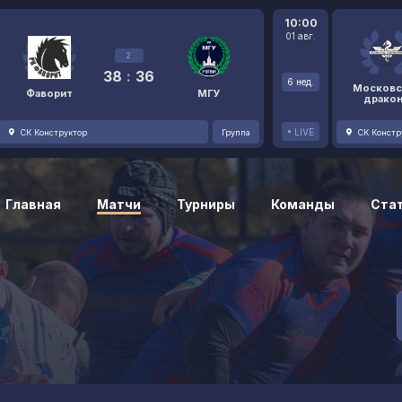
10:00
01 авг.
2
38
:
36
6 нед.
Московс
Фаворит
МГУ
драко
LIVE
СК Конструктор
Группа
СК Констр
Главная
Матчи
Турниры
Команды
Ста