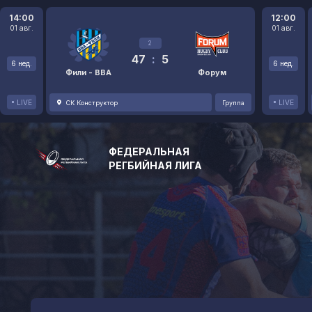
14:00
12:00
01 авг.
01 авг.
2
47
:
5
6 нед.
6 нед.
Фили - ВВА
Форум
LIVE
LIVE
СК Конструктор
Группа
ФЕДЕРАЛЬНАЯ
РЕГБИЙНАЯ ЛИГА