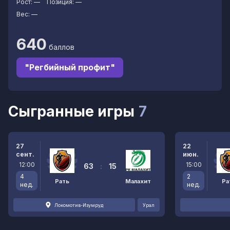
Рост:
—
Позиция:
—
Вес:
—
640
баллов
"Регбийный профит"
Сыгранные игры
7
27
22
сент.
июн.
12:00
15:00
63
:
15
4
2
Рать
Малахит
Ра
нед.
нед.
Локомотив-Изумруд
Урал