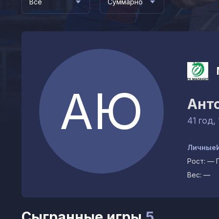
Все
Суммарно
АЮ
Ант
41 год,
Личные
Рост:
—
Вес:
—
Сыгранные игры
5