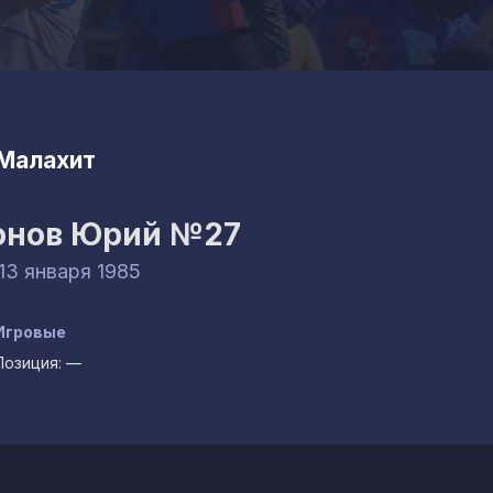
Малахит
онов Юрий
№27
 13 января 1985
Игровые
Позиция:
—