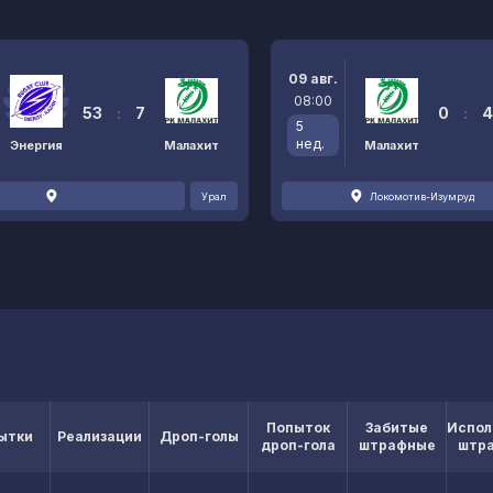
09 авг.
08:00
53
:
7
0
:
4
5
нед.
Энергия
Малахит
Малахит
Урал
Локомотив-Изумруд
Попыток
Забитые
Испол
ытки
Реализации
Дроп-голы
дроп-гола
штрафные
штр