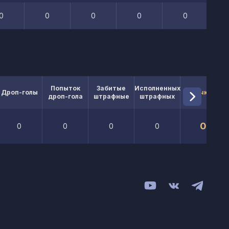
0
0
0
0
0
Попыток
Забитые
Исполненных
Дроп-голы
Очки
дроп-гола
штрафные
штрафных
0
0
0
0
0