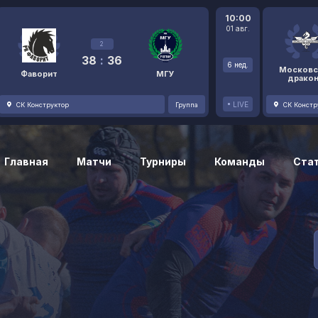
10:00
01 авг.
2
38
:
36
6 нед.
Московс
Фаворит
МГУ
драко
LIVE
СК Конструктор
Группа
СК Констр
Главная
Матчи
Турниры
Команды
Ста