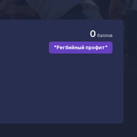
0
баллов
"Регбийный профит"