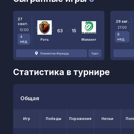
27
29 авг.
сент.
21:00
12:00
63
:
15
6
4
нед.
Рать
Малахит
нед.
Локомотив-Изумруд
Урал
Статистика в турнире
Общая
Игр
Победы
Поражения
Ничьи
Поп