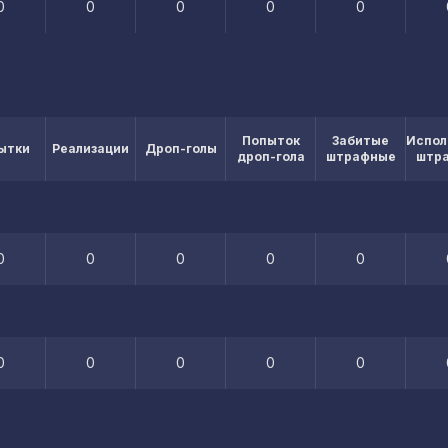
0
0
0
0
0
Попыток
Забитые
Испол
ытки
Реализации
Дроп-голы
дроп-гола
штрафные
штр
0
0
0
0
0
0
0
0
0
0