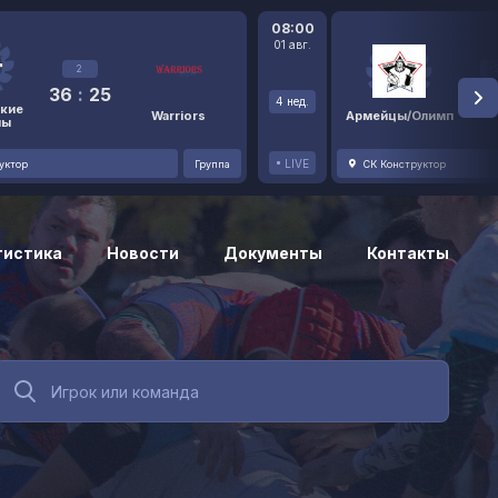
08:00
01 авг.
2
36
:
25
48
4 нед.
кие
Warriors
Армейцы/Олимп
ны
LIVE
уктор
Группа
СК Конструктор
тистика
Новости
Документы
Контакты