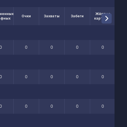
ненных
Жёлтые
Кр
Очки
Захваты
Забеги
афных
карточки
кар
0
0
0
0
0
0
0
0
0
0
0
0
0
0
0