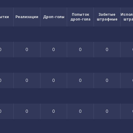
Попыток
Забитые
Испол
ытки
Реализации
Дроп-голы
дроп-гола
штрафные
штр
0
0
0
0
0
0
0
0
0
0
0
0
0
0
0