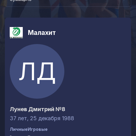
Малахит
ЛД
Лунев Дмитрий
№8
37 лет, 25 декабря 1988
Личные
Игровые