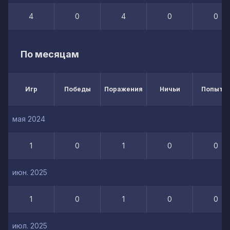
4
0
4
0
0
По месяцам
Игр
Победы
Поражения
Ничьи
Попытк
мая 2024
1
0
1
0
0
июн. 2025
1
0
1
0
0
июл. 2025