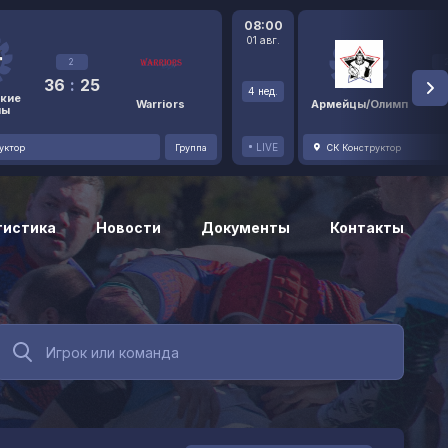
08:00
01 авг.
2
36
:
25
48
4 нед.
кие
Warriors
Армейцы/Олимп
ны
LIVE
уктор
Группа
СК Конструктор
тистика
Новости
Документы
Контакты