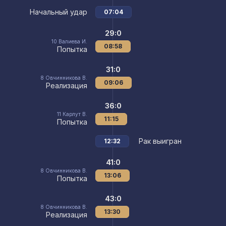
Начальный удар
07:04
29:0
10
Валиева И.
08:58
Попытка
31:0
8
Овчинникова В.
09:06
Реализация
36:0
11
Карлут В.
11:15
Попытка
Рак выигран
12:32
41:0
8
Овчинникова В.
13:06
Попытка
43:0
8
Овчинникова В.
13:30
Реализация