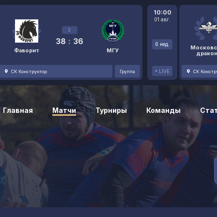
10:00
01 авг.
2
38
:
36
6 нед.
Московс
Фаворит
МГУ
драко
LIVE
СК Конструктор
Группа
СК Констр
Главная
Матчи
Турниры
Команды
Ста