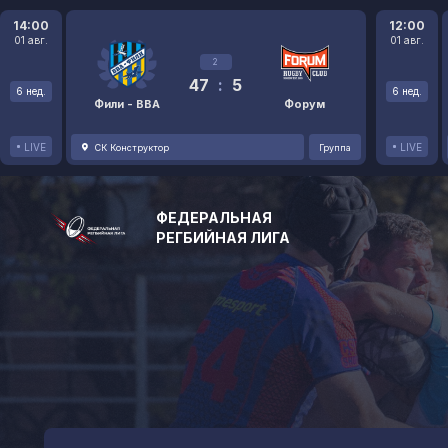
14:00
12:00
01 авг.
01 авг.
2
47
:
5
6 нед.
6 нед.
Фили - ВВА
Форум
LIVE
LIVE
СК Конструктор
Группа
ФЕДЕРАЛЬНАЯ
РЕГБИЙНАЯ ЛИГА