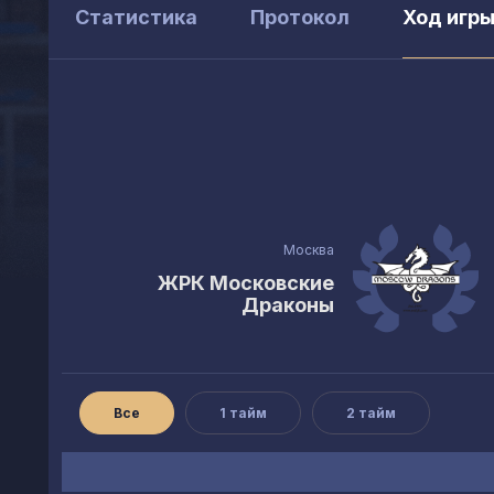
Статистика
Протокол
Ход игр
Москва
ЖРК Московские
Драконы
Все
1 тайм
2 тайм