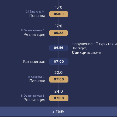
15:0
21
Базанова Н.
05:09
Попытка
17:0
8
Овчинникова В.
05:22
Реализация
Нарушение
: Открытая и
06:56
Пас вперед
Санкция:
Схватка
Рак выигран
07:00
22:0
13
Соцкова Е.
07:00
Попытка
24:0
8
Овчинникова В.
07:00
Реализация
2 тайм