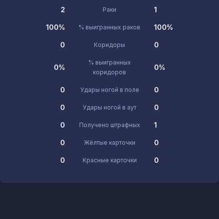
2
1
Раки
100%
100%
% выигранных раков
0
0
Коридоры
% выигранных
0%
0%
коридоров
0
0
Удары ногой в поле
0
0
Удары ногой в аут
0
1
Получено штрафных
0
0
Жёлтые карточки
0
0
Красные карточки