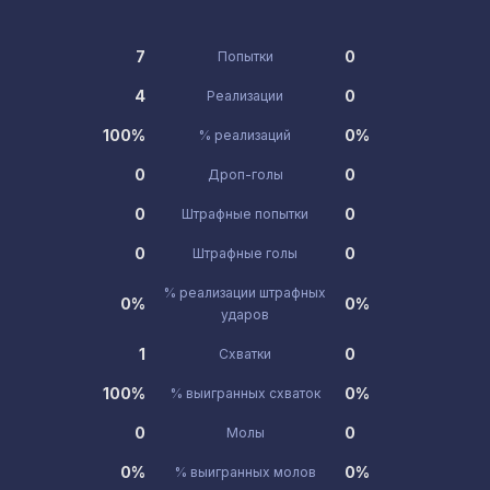
7
0
Попытки
4
0
Реализации
100%
0%
% реализаций
0
0
Дроп-голы
0
0
Штрафные попытки
0
0
Штрафные голы
% реализации штрафных
0%
0%
ударов
1
0
Схватки
100%
0%
% выигранных схваток
0
0
Молы
0%
0%
% выигранных молов