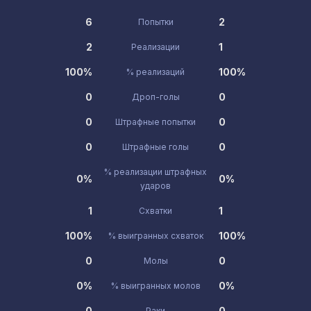
6
2
Попытки
2
1
Реализации
100%
100%
% реализаций
0
0
Дроп-голы
0
0
Штрафные попытки
0
0
Штрафные голы
% реализации штрафных
0%
0%
ударов
1
1
Схватки
100%
100%
% выигранных схваток
0
0
Молы
0%
0%
% выигранных молов
0
0
Раки