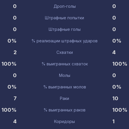
0
0
Дроп-голы
0
0
Штрафные попытки
0
0
Штрафные голы
0%
0%
% реализации штрафных ударов
2
4
Схватки
100%
100%
% выигранных схваток
0
0
Молы
0%
0%
% выигранных молов
7
10
Раки
100%
100%
% выигранных раков
4
1
Коридоры