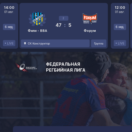
14:00
12:00
01 авг.
01 авг.
2
47
:
5
6 нед.
6 нед.
Фили - ВВА
Форум
LIVE
LIVE
СК Конструктор
Группа
ФЕДЕРАЛЬНАЯ
РЕГБИЙНАЯ ЛИГА