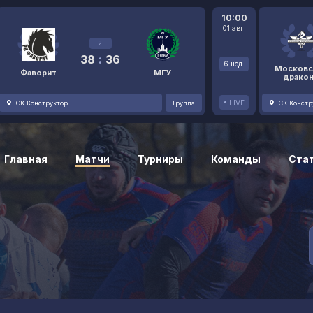
10:00
01 авг.
2
38
:
36
6 нед.
Московс
Фаворит
МГУ
драко
LIVE
СК Конструктор
Группа
СК Констр
Главная
Матчи
Турниры
Команды
Ста