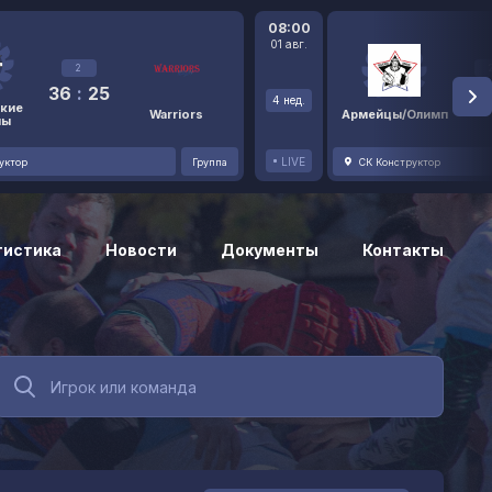
08:00
01 авг.
2
36
:
25
48
4 нед.
кие
Warriors
Армейцы/Олимп
ны
LIVE
уктор
Группа
СК Конструктор
тистика
Новости
Документы
Контакты