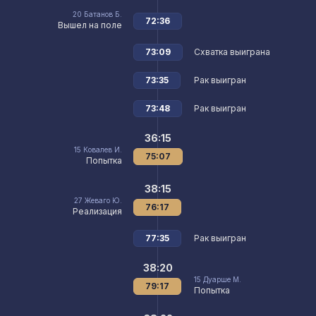
20
Батанов Б.
72:36
Вышел на поле
73:09
Схватка выиграна
73:35
Рак выигран
73:48
Рак выигран
36:15
15
Ковалев И.
75:07
Попытка
38:15
27
Жеваго Ю.
76:17
Реализация
77:35
Рак выигран
38:20
15
Дуарше М.
79:17
Попытка