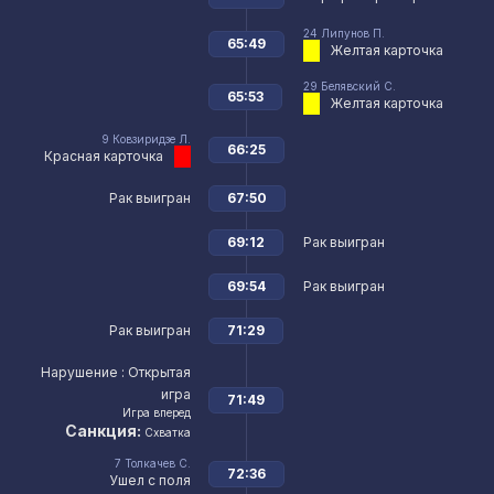
24
Липунов П.
65:49
Желтая карточка
29
Белявский С.
65:53
Желтая карточка
9
Ковзиридзе Л.
66:25
Красная карточка
Рак выигран
67:50
69:12
Рак выигран
69:54
Рак выигран
Рак выигран
71:29
Нарушение
: Открытая
игра
71:49
Игра вперед
Санкция:
Схватка
7
Толкачев С.
72:36
Ушел с поля