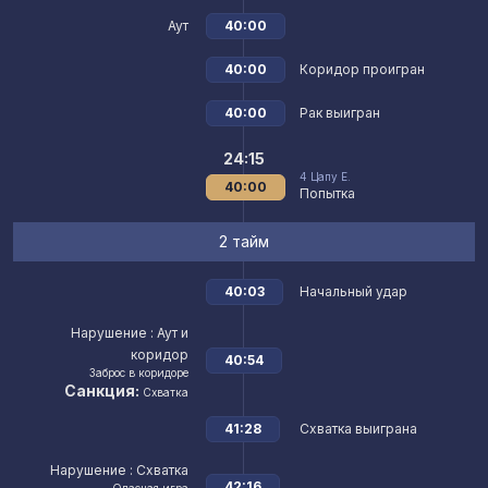
Аут
40:00
40:00
Коридор проигран
40:00
Рак выигран
24:15
4
Цапу Е.
40:00
Попытка
2 тайм
40:03
Начальный удар
Нарушение
: Аут и
коридор
40:54
Заброс в коридоре
Санкция:
Схватка
41:28
Схватка выиграна
Нарушение
: Схватка
42:16