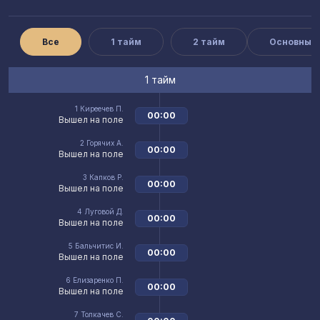
Все
1 тайм
2 тайм
Основные
1 тайм
1
Киреечев П.
00:00
Вышел на поле
2
Горячих А.
00:00
Вышел на поле
3
Капков Р.
00:00
Вышел на поле
4
Луговой Д.
00:00
Вышел на поле
5
Бальчитис И.
00:00
Вышел на поле
6
Елизаренко П.
00:00
Вышел на поле
7
Толкачев С.