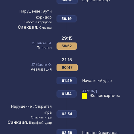
Нарушение
: Аут и
коридор
59:19
Заброс в коридоре
Санкция:
Схватка
29:15
25
Хамзин И.
59:52
Попытка
31:15
27
Жеваго Ю.
60:47
Реализация
61:49
Начальный удар
3
Гринь Д.
61:54
Желтая карточка
Нарушение
: Открытая
игра
62:54
Опасная игра
Санкция:
Штрафной удар
62:59
Штрафной разыгран