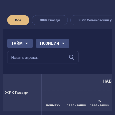
Все
ЖРК Гвозди
ЖРК Сеченовский ун
ТАЙМ
ПОЗИЦИЯ
НАБР
ЖРК Гвозди
%
попытки
реализации
реализации