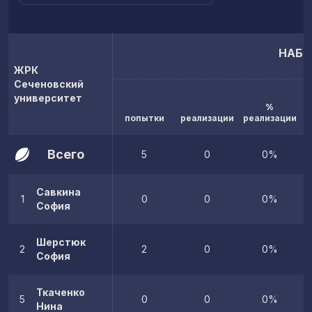
НАБР
ЖРК
Сеченовский
университет
%
попытки
реализации
реализации
Всего
5
0
0%
Савкина
1
0
0
0%
София
Шерстюк
2
2
0
0%
София
Ткаченко
5
0
0
0%
Нина