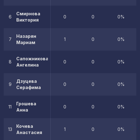
Смирнова
6
0
0
0%
Виктория
Назарян
7
1
0
0%
Мариам
Сапожникова
8
0
0
0%
Ангелина
Дзуцева
9
0
0
0%
Серафима
Грошева
11
0
0
0%
Анна
Кочева
13
1
0
0%
Анастасия