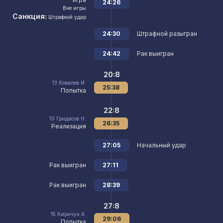
24:26
Вне игры
Санкция:
Штрафной удар
24:30
Штрафной разыгран
24:42
Рак выигран
20:8
13
Ковалев И.
25:38
Попытка
22:8
10
Гридасов Н.
26:35
Реализация
27:05
Начальный удар
Рак выигран
27:11
Рак выигран
28:39
27:8
15
Киричук А.
29:06
Попытка