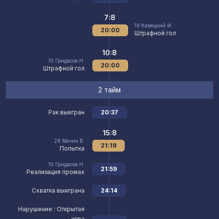
7:8
19
Кавецкий И.
20:00
Штрафной гол
10:8
10
Гридасов Н.
20:00
Штрафной гол
2 тайм
Рак выигран
20:37
15:8
28
Мячин В.
21:19
Попытка
10
Гридасов Н.
21:59
Реализация промах
Схватка выиграна
24:14
Нарушение
: Открытая
игра