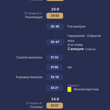
29:8
10
Гридасов Н.
29:53
Реализация
30:43
Рак выигран
Нарушение
: Открытая
игра
30:47
Игра вперед
Санкция:
Схватка
Схватка выиграна
31:32
31:55
Аут
Коридор выигран
32:16
1
Волков С.
33:21
Желтая карточка
34:8
22
Жидков И.
33:37
Попытка