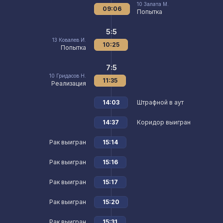
10
Залата М.
09:06
Попытка
5:5
13
Ковалев И.
10:25
Попытка
7:5
10
Гридасов Н.
11:35
Реализация
14:03
Штрафной в аут
14:37
Коридор выигран
Рак выигран
15:14
Рак выигран
15:16
Рак выигран
15:17
Рак выигран
15:20
Рак выигран
15:31