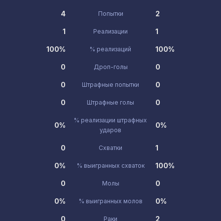
4
2
Попытки
1
1
Реализации
100%
100%
% реализаций
0
0
Дроп-голы
0
0
Штрафные попытки
0
0
Штрафные голы
% реализации штрафных
0%
0%
ударов
0
1
Схватки
0%
100%
% выигранных схваток
0
0
Молы
0%
0%
% выигранных молов
0
2
Раки