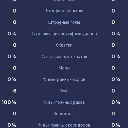
0
0
Штрафные попытки
0
0
Штрафные голы
0%
0%
% реализации штрафных ударов
0
0
Схватки
0%
0%
% выигранных схваток
0
0
Молы
0%
0%
% выигранных молов
6
0
Раки
100%
0%
% выигранных раков
0
0
Коридоры
0%
0%
% выигранных коридоров