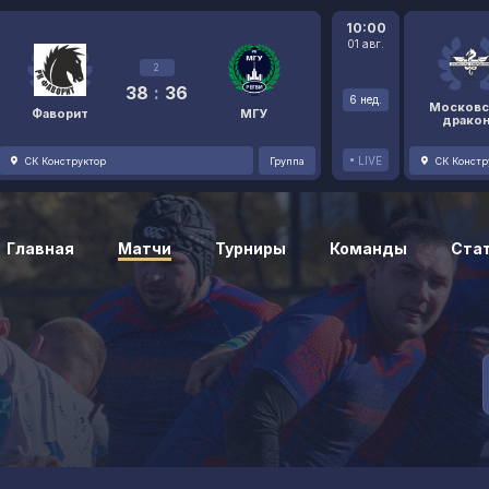
10:00
01 авг.
2
38
:
36
6 нед.
Московс
Фаворит
МГУ
драко
LIVE
СК Конструктор
Группа
СК Констр
Главная
Матчи
Турниры
Команды
Ста