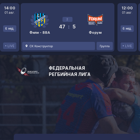
14:00
12:00
01 авг.
01 авг.
2
47
:
5
6 нед.
6 нед.
Фили - ВВА
Форум
LIVE
LIVE
СК Конструктор
Группа
ФЕДЕРАЛЬНАЯ
РЕГБИЙНАЯ ЛИГА