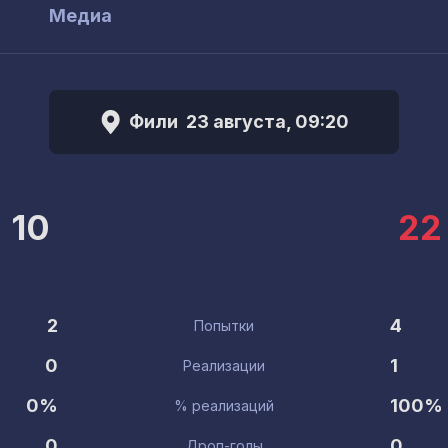
ы
Медиа
Фили
23 августа, 09:20
10
22
2
4
Попытки
0
1
Реализации
0%
100%
% реализаций
0
0
Дроп-голы