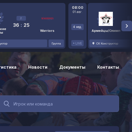
08:00
01 авг.
2
36
:
25
48
4 нед.
кие
Warriors
Армейцы/Олимп
ны
LIVE
уктор
Группа
СК Конструктор
тистика
Новости
Документы
Контакты