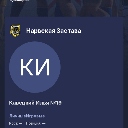
Нарвская Застава
КИ
Кавецкий Илья
№19
Личные
Игровые
Рост:
—
Позиция:
—