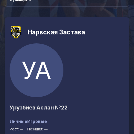
Нарвская Застава
УА
Урузбиев Аслан
№22
Личные
Игровые
Рост:
—
Позиция:
—