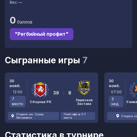
Вес:
—
0
баллов
"Регбийный профит"
Сыгранные игры
7
30
30
нояб.
нояб.
12:00
07:00
39
:
8
7
3
Нарвская
Сборная РК
Унив
место
Застава
нед.
Стадион им. Славы
Плей-офф за 5-7
Стадион и
Метревели
места
Статистика в турнире