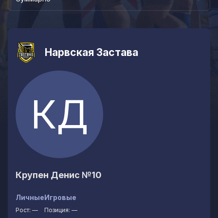
Нарвская Застава
КД
Крупен Денис
№10
Личные
Игровые
Рост:
—
Позиция:
—