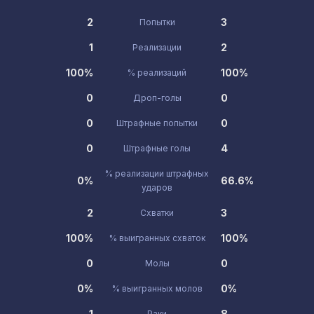
2
3
Попытки
1
2
Реализации
100%
100%
% реализаций
0
0
Дроп-голы
0
0
Штрафные попытки
0
4
Штрафные голы
% реализации штрафных
0%
66.6%
ударов
2
3
Схватки
100%
100%
% выигранных схваток
0
0
Молы
0%
0%
% выигранных молов
1
8
Раки