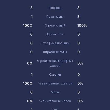
3
3
Попытки
1
3
Реализации
100%
100%
% реализаций
0
0
Дроп-голы
0
0
Штрафные попытки
0
0
Штрафные голы
% реализации штрафных
0%
0%
ударов
1
0
Схватки
100%
0%
% выигранных схваток
0
0
Молы
0%
0%
% выигранных молов
7
1
Раки