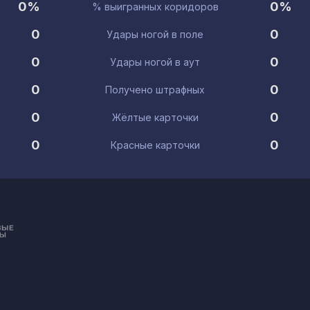
0%
0%
% выигранных коридоров
0
0
Удары ногой в поле
0
0
Удары ногой в аут
0
0
Получено штрафных
0
0
Жёлтые карточки
0
0
Красные карточки