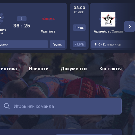
08:00
01 авг.
2
36
:
25
48
4 нед.
кие
Warriors
Армейцы/Олимп
ны
LIVE
уктор
Группа
СК Конструктор
тистика
Новости
Документы
Контакты