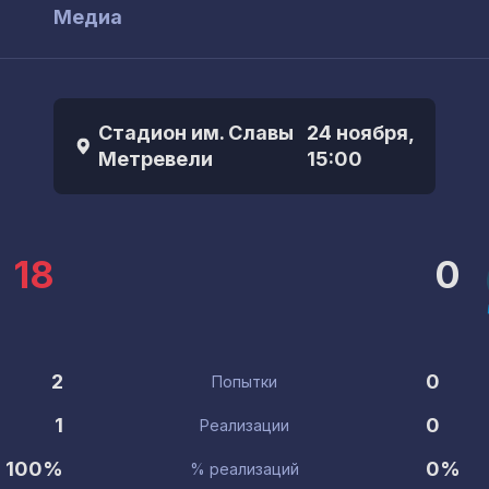
ы
Медиа
Стадион им. Славы
24 ноября,
Метревели
15:00
18
0
2
0
Попытки
1
0
Реализации
100%
0%
% реализаций