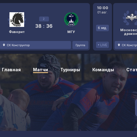
10:00
01 авг.
2
38
:
36
6 нед.
Московс
Фаворит
МГУ
драко
LIVE
СК Конструктор
Группа
СК Констр
Главная
Матчи
Турниры
Команды
Ста