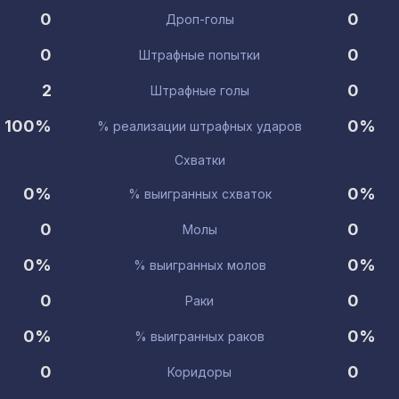
0
0
Дроп-голы
0
0
Штрафные попытки
2
0
Штрафные голы
100%
0%
% реализации штрафных ударов
Схватки
0%
0%
% выигранных схваток
0
0
Молы
0%
0%
% выигранных молов
0
0
Раки
0%
0%
% выигранных раков
0
0
Коридоры