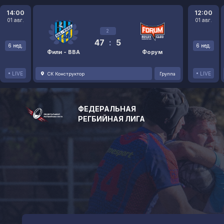
14:00
12:00
01 авг.
01 авг.
2
47
:
5
6 нед.
6 нед.
Фили - ВВА
Форум
LIVE
LIVE
СК Конструктор
Группа
ФЕДЕРАЛЬНАЯ
РЕГБИЙНАЯ ЛИГА