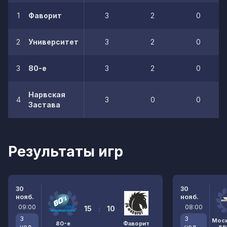
1
Фаворит
3
2
0
2
Университет
3
2
0
3
80-е
3
2
0
Нарвская
4
3
0
0
Застава
Результаты игр
30
30
нояб.
нояб.
09:00
08:00
15
:
10
3
3
Мос
80-е
Фаворит
нед.
нед.
др