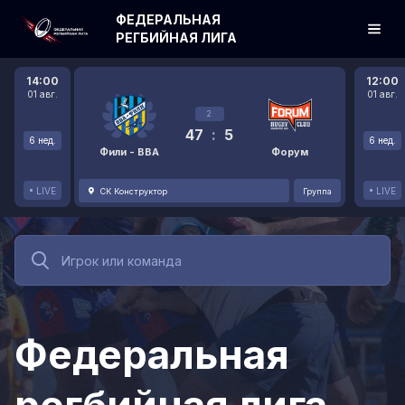
ФЕДЕРАЛЬНАЯ
РЕГБИЙНАЯ ЛИГА
14:00
12:00
01 авг.
01 авг.
2
47
:
5
6 нед.
6 нед.
Фили - ВВА
Форум
LIVE
LIVE
СК Конструктор
Группа
Федеральная