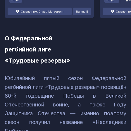
Стадион им. Славы Метревели
Группа Б
Стадион и
О Федеральной
регбийной лиге
«Трудовые резервы»
Юбилейный пятый сезон Федеральной
регбийной лиги «Трудовые резервы» посвящён
80-й годовщине Победы в Великой
Отечественной войне, а также Году
Защитника Отечества — именно поэтому
сезон получил название «Наследники
Победы».