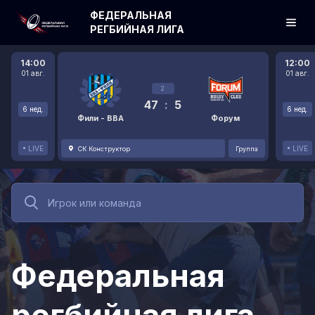
ФЕДЕРАЛЬНАЯ
РЕГБИЙНАЯ ЛИГА
14:00
12:00
01 авг.
01 авг.
2
47
:
5
6 нед.
6 нед.
Фили - ВВА
Форум
LIVE
LIVE
СК Конструктор
Группа
Федеральная