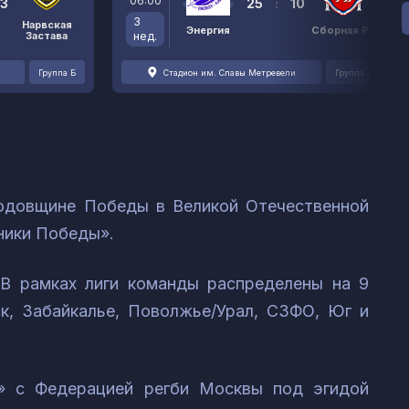
06:00
3
25
:
10
3
Нарвская
Энергия
Сборная РК
Застава
нед.
Группа Б
Стадион им. Славы Метревели
Группа А
годовщине Победы в Великой Отечественной
ники Победы».
 В рамках лиги команды распределены на 9
ск, Забайкалье, Поволжье/Урал, СЗФО, Юг и
ы» с Федерацией регби Москвы под эгидой