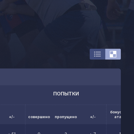
ПОПЫТКИ
бонусы за
+/-
совершено
пропущено
+/-
атаку