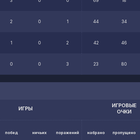
3
0
0
69
18
2
0
1
44
34
1
0
2
42
46
0
0
3
23
80
ИГРОВЫЕ
ИГРЫ
ОЧКИ
побед
ничьих
поражений
набрано
пропущено