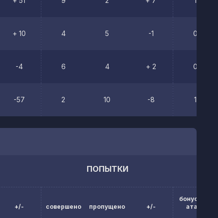
+ 51
9
2
+ 7
1
+ 10
4
5
-1
0
-4
6
4
+ 2
0
-57
2
10
-8
1
ПОПЫТКИ
бонусы за
+/-
совершено
пропущено
+/-
атаку