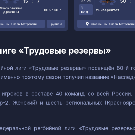
07:00
15
:
7
50
:
3
Московские
ЛРК "ЮГ"
Университет
драконы
нед.
ион им. Славы Метревели
Группа А
Стадион им. Славы Метревели
лиге «Трудовые резервы»
йной лиги «Трудовые резервы» посвящён 80-й 
 именно поэтому сезон получил название «Наслед
 игроков в составе 40 команд со всей России.
тр-2, Женский) и шесть региональных (Краснояр
едеральной регбийной лиги «Трудовые резерв