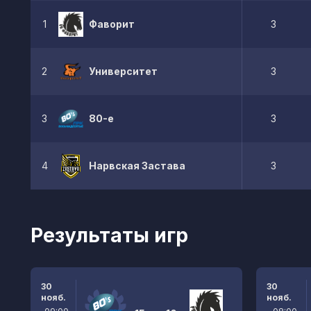
1
Фаворит
3
2
Университет
3
3
80-е
3
4
Нарвская Застава
3
Результаты игр
30
30
нояб.
нояб.