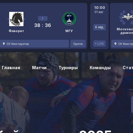
10:00
01 авг.
2
38
:
36
6 нед.
Московс
Фаворит
МГУ
драко
LIVE
СК Конструктор
Группа
СК Констр
Главная
Матчи
Турниры
Команды
Ста