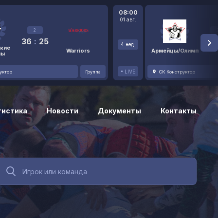
08:00
01 авг.
2
36
:
25
48
4 нед.
кие
Warriors
Армейцы/Олимп
ны
LIVE
уктор
Группа
СК Конструктор
тистика
Новости
Документы
Контакты