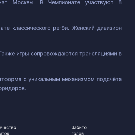
онат Москвы. В Чемпионате участвуют 8
ате классического регби. Женский дивизион
 Также игры сопровождаются трансляциями в
латформа с уникальным механизмом подсчёта
коридоров.
ичество
Забито
ыток
голов