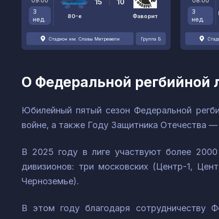
09:00
08:00
15
:
10
3
3
80-е
Фаворит
нед.
нед.
Стадион им. Славы Метревели
Группа Б
Стад
О Федеральной регбийной 
Юбилейный пятый сезон Федеральной регби
войне, а также Году Защитника Отечества —
В 2025 году в лиге участвуют более 2000
дивизионов: три московских (Центр-1, Цен
Черноземье).
В этом году благодаря сотрудничеству Ф