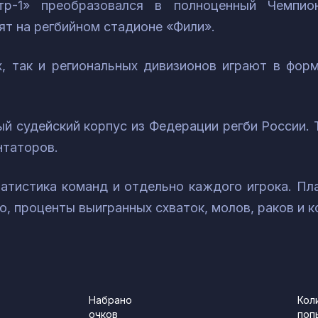
тр-1» преобразовался в полноценный Чемпи
т на регбийном стадионе «Фили».
, так и региональных дивизионов играют в форм
й судейский корпус из Федерации регби России.
нтаторов.
атистика команд и отдельно каждого игрока. П
ю, проценты выигранных схваток, молов, раков и 
Набрано
Кол
очков
поп