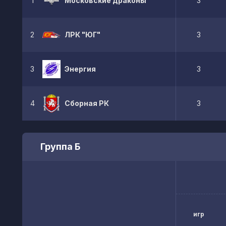
1
Московские драконы
3
2
ЛРК "ЮГ"
3
3
Энергия
3
4
Сборная РК
3
Группа Б
игр