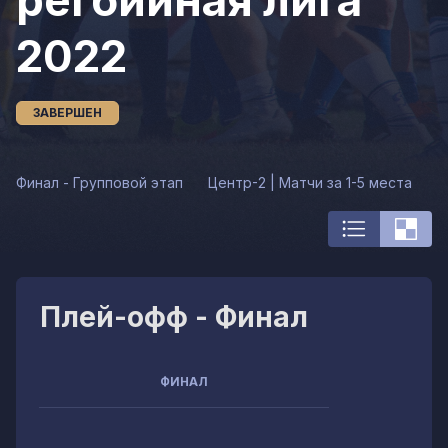
регбийная лига
2022
ЗАВЕРШЕН
Финал - Групповой этап
Центр-2 | Матчи за 1-5 места
Ц
Плей-офф - Финал
ФИНАЛ