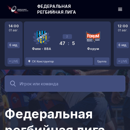
ФЕДЕРАЛЬНАЯ
РЕГБИЙНАЯ ЛИГА
14:00
12:00
01 авг.
01 авг.
2
47
:
5
6 нед.
6 нед.
Фили - ВВА
Форум
LIVE
LIVE
СК Конструктор
Группа
Федеральная