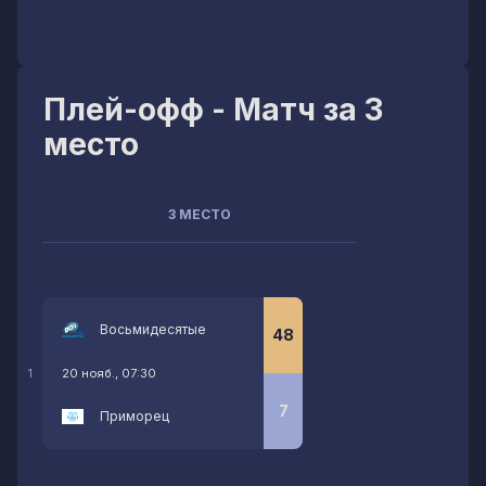
Плей-офф - Матч за 3
место
3 МЕСТО
Восьмидесятые
48
20 нояб., 07:30
1
7
Приморец