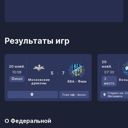
Результаты игр
20
20 нояб.
нояб.
10:08
07:30
5
:
7
Финал
3
Московские
Вось
ВВА - Фили
драконы
место
Стадион им. С
Плей-офф - Финал
Метревели
О Федеральной