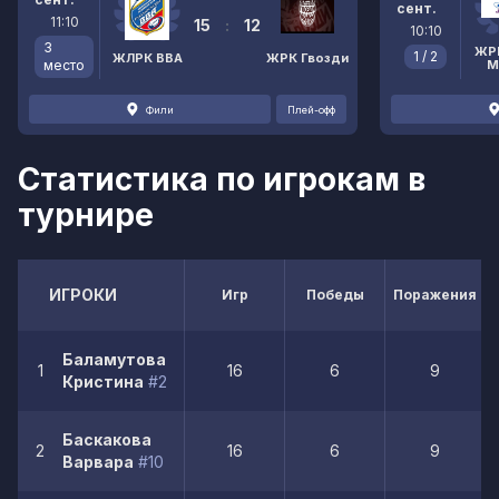
сент.
11:10
15
:
12
10:10
3
ЖР
1 / 2
ЖЛРК ВВА
ЖРК Гвозди
место
М
Фили
Плей-офф
Статистика по игрокам в
турнире
ИГРОКИ
Игр
Победы
Поражения
Баламутова
1
16
6
9
Кристина
#2
Баскакова
2
16
6
9
Варвара
#10