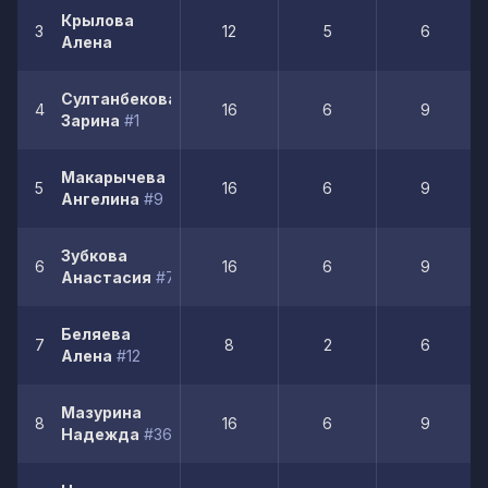
Крылова
3
12
5
6
Алена
Султанбекова
4
16
6
9
Зарина
#1
Макарычева
5
16
6
9
Ангелина
#9
Зубкова
6
16
6
9
Анастасия
#7
Беляева
7
8
2
6
Алена
#12
Мазурина
8
16
6
9
Надежда
#36