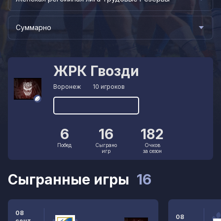
Суммарно
ЖРК Гвозди
Воронеж
10 игроков
6
16
182
Побед
Сыграно
Очков
игр
за сезон
Сыгранные игры
16
08
08
сент.