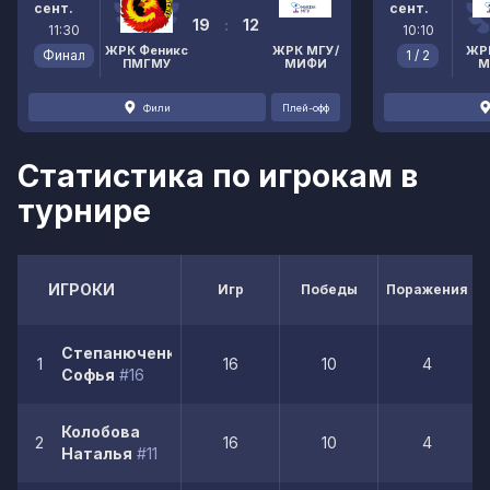
сент.
сент.
19
:
12
11:30
10:10
ЖРК Феникс
ЖРК МГУ/
ЖР
Финал
1 / 2
ПМГМУ
МИФИ
М
Фили
Плей-офф
Статистика по игрокам в
турнире
ИГРОКИ
Игр
Победы
Поражения
Степанюченко
1
16
10
4
Софья
#16
Колобова
2
16
10
4
Наталья
#11