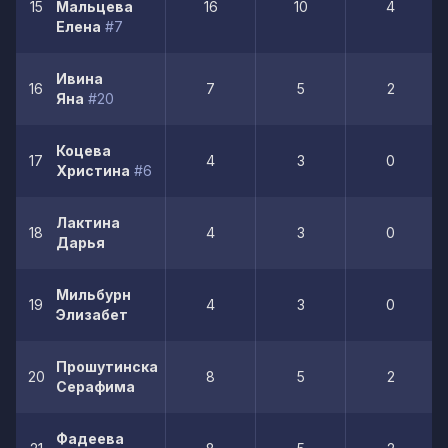
15
Мальцева
16
10
4
Елена
#7
Ивина
16
7
5
2
Яна
#20
Коцева
17
4
3
0
Христина
#6
Лактина
18
4
3
0
Дарья
Мильбурн
19
4
3
0
Элизабет
Прошутинская
20
8
5
2
Серафима
Фадеева