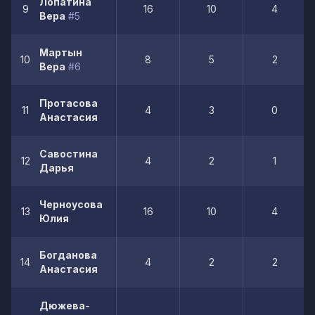
Лопатина
9
16
10
4
Вера
#5
Мартын
10
8
5
2
Вера
#6
Протасова
11
4
3
0
Анастасия
Савостина
12
4
2
1
Дарья
Черноусова
13
16
10
4
Юлия
Богданова
14
4
2
2
Анастасия
Дюжева-