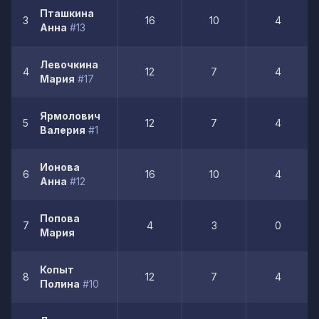
Пташкина
3
16
10
4
Анна
#13
Левочкина
4
12
7
4
Мария
#17
Ярмолович
5
12
7
4
Валерия
#1
Ионова
6
16
10
4
Анна
#12
Попова
7
4
3
0
Мария
Копыт
8
12
7
4
Полина
#10