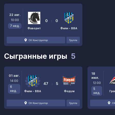
22 авг.
10:00
0
:
0
7 нед.
Фаворит
Фили - ВВА
СК Конструктор
Группа
Сыгранные игры
5
18
01 авг.
июл.
14:00
12:00
47
:
5
6
5
нед.
Фили - ВВА
Форум
Гра
нед.
СК Конструктор
Группа
СК