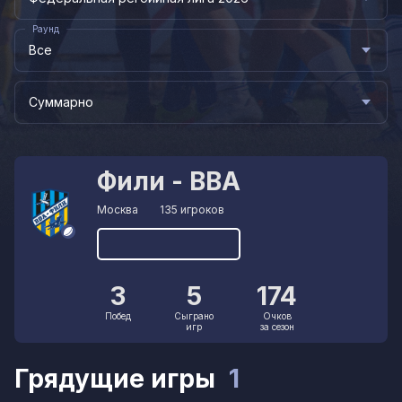
Раунд
Все
Суммарно
Фили - ВВА
Москва
135 игроков
3
5
174
Побед
Сыграно
Очков
игр
за сезон
Грядущие игры
1