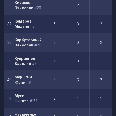
Кизиков
36
3
2
1
Вячеслав
#26
Комаров
37
5
3
2
Михаил
#3
Корбутовский
38
2
0
2
Вячеслав
#21
Куприянов
39
1
0
1
Василий
#2
Мурыгин
40
5
3
2
Юрий
#9
Мухин
41
2
1
1
Никита
#161
Наумченко