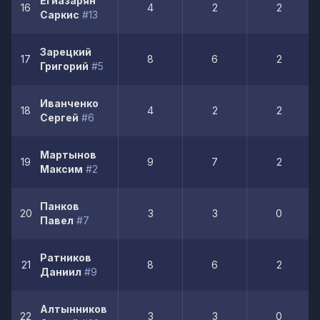
Егиазарян
16
4
2
2
Саркис
#13
Зарецкий
17
8
6
2
Григорий
#5
Иванченко
18
4
2
2
Сергей
#6
Мартынов
19
9
7
2
Максим
#2
Панков
20
3
3
0
Павел
#7
Ратников
21
8
6
2
Даниил
#9
Алтынников
22
3
3
0