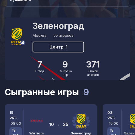
Зеленоград
Москва
55 игроков
Центр-1
7
9
371
Побед
Сыграно
Очков
игр
за сезон
Сыгранные игры
9
15
08
окт.
окт.
08:00
10:00
10
:
25
19
18
Warriors
Зеленоград
Зелен