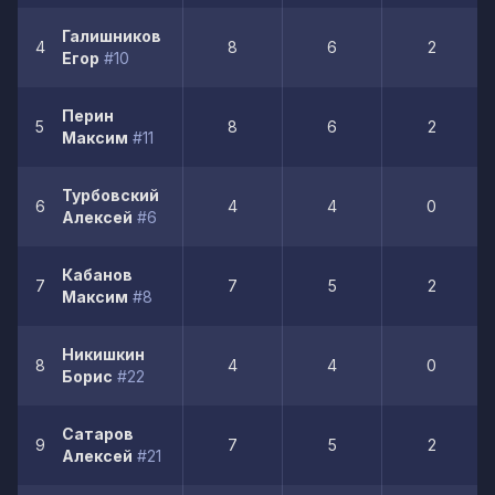
Галишников
4
8
6
2
Егор
#10
Перин
5
8
6
2
Максим
#11
Турбовский
6
4
4
0
Алексей
#6
Кабанов
7
7
5
2
Максим
#8
Никишкин
8
4
4
0
Борис
#22
Сатаров
9
7
5
2
Алексей
#21