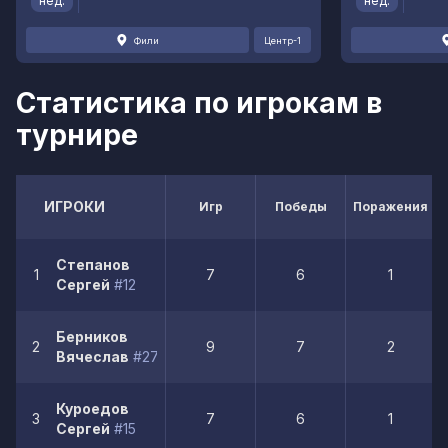
нед.
нед.
Фили
Центр-1
Статистика по игрокам в
турнире
ИГРОКИ
Игр
Победы
Поражения
Степанов
1
7
6
1
Сергей
#12
Берников
2
9
7
2
Вячеслав
#27
Куроедов
3
7
6
1
Сергей
#15