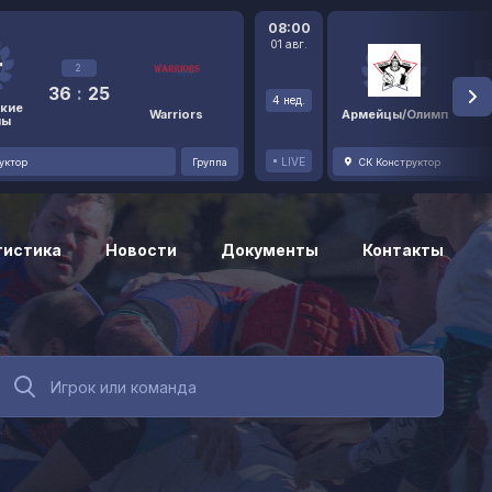
08:00
01 авг.
2
36
:
25
48
4 нед.
кие
Warriors
Армейцы/Олимп
ны
LIVE
уктор
Группа
СК Конструктор
тистика
Новости
Документы
Контакты