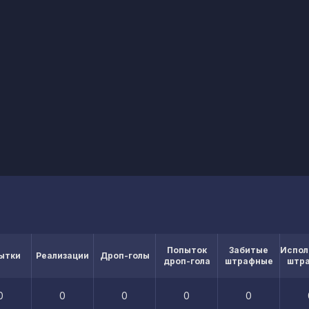
Попыток
Забитые
Испол
ытки
Реализации
Дроп-голы
дроп-гола
штрафные
штр
0
0
0
0
0