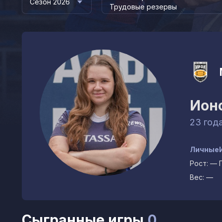
Сезон 2026
Трудовые резервы
Ион
23 год
Личные
Рост:
—
Вес:
—
Сыгранные игры
0