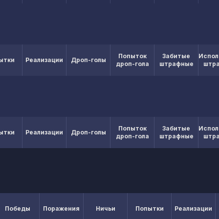
Попыток
Забитые
Испол
ытки
Реализации
Дроп-голы
дроп-гола
штрафные
штр
Попыток
Забитые
Испол
ытки
Реализации
Дроп-голы
дроп-гола
штрафные
штр
Победы
Поражения
Ничьи
Попытки
Реализации