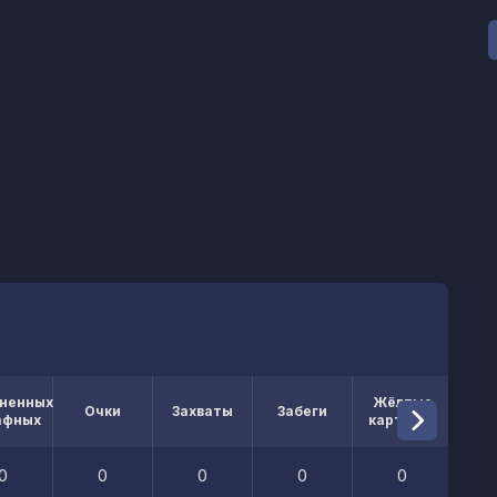
ненных
Жёлтые
Кр
Очки
Захваты
Забеги
афных
карточки
кар
0
0
0
0
0