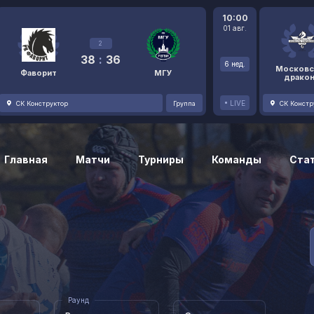
10:00
01 авг.
2
38
:
36
6 нед.
Московс
Фаворит
МГУ
драко
LIVE
СК Конструктор
Группа
СК Констр
Главная
Матчи
Турниры
Команды
Ста
Раунд