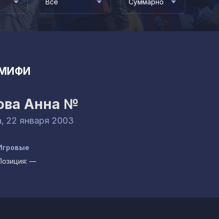
Все
Суммарно
МИФИ
ова Анна
№
а, 22 января 2003
Игровые
Позиция:
—