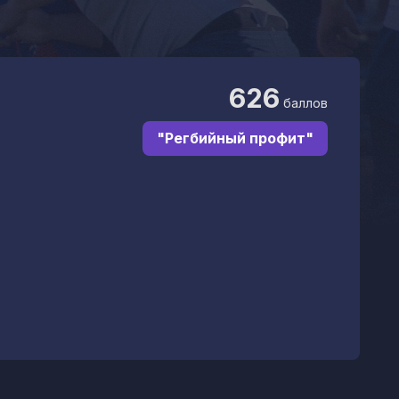
626
баллов
"Регбийный профит"