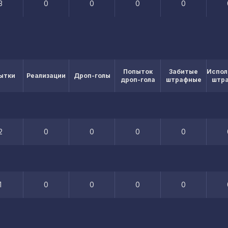
3
0
0
0
0
Попыток
Забитые
Испол
ытки
Реализации
Дроп-голы
дроп-гола
штрафные
штр
2
0
0
0
0
1
0
0
0
0