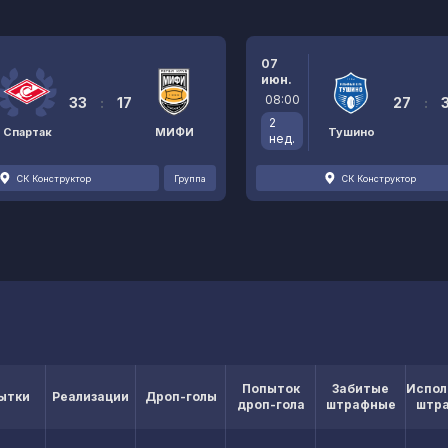
07
июн.
08:00
33
:
17
27
:
2
Спартак
МИФИ
Тушино
нед.
СК Конструктор
Группа
СК Конструктор
Попыток
Забитые
Испол
ытки
Реализации
Дроп-голы
дроп-гола
штрафные
штр