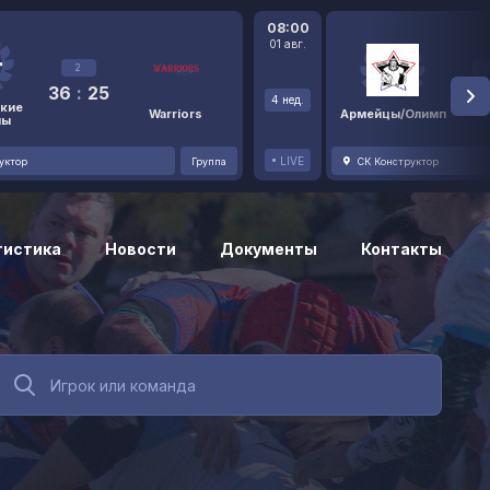
08:00
01 авг.
2
36
:
25
48
4 нед.
кие
Warriors
Армейцы/Олимп
ны
LIVE
уктор
Группа
СК Конструктор
тистика
Новости
Документы
Контакты