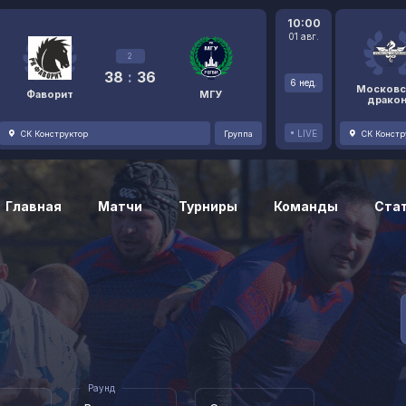
10:00
01 авг.
2
38
:
36
6 нед.
Московс
Фаворит
МГУ
драко
LIVE
СК Конструктор
Группа
СК Констр
Главная
Матчи
Турниры
Команды
Ста
Раунд