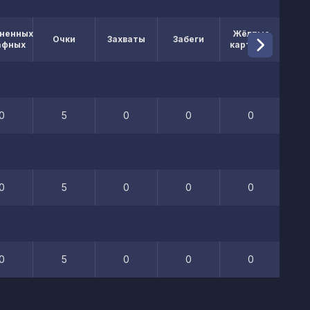
ненных
Жёлтые
Кр
Очки
Захваты
Забеги
афных
карточки
кар
0
5
0
0
0
0
5
0
0
0
0
5
0
0
0