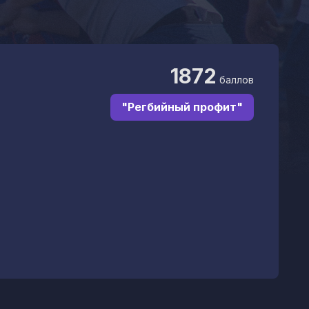
1872
баллов
"Регбийный профит"