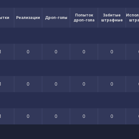
Попыток
Забитые
Испол
ытки
Реализации
Дроп-голы
дроп-гола
штрафные
штр
1
0
0
0
0
1
0
0
0
0
1
0
0
0
0