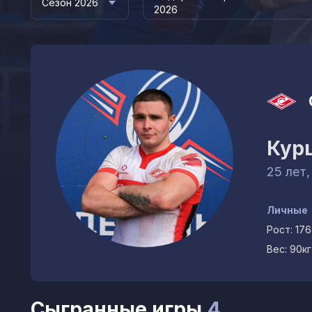
Сезон 2026
2026
Кур
25 лет,
Личные
Рост:
17
Вес:
90кг
Сыгранные игры
4