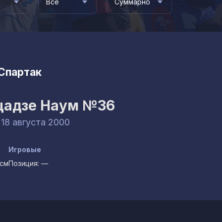
Все
Суммарно
Спартак
цадзе Наум
№36
 18 августа 2000
Игровые
6см
Позиция:
—