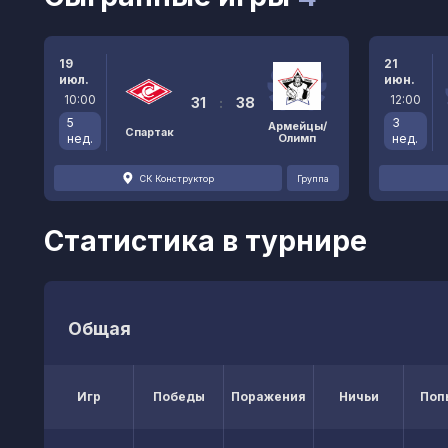
19
21
июл.
июн.
10:00
12:00
31
:
38
5
3
Армейцы/
Спартак
нед.
Олимп
нед.
СК Конструктор
Группа
Статистика в турнире
Общая
Игр
Победы
Поражения
Ничьи
Поп