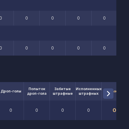
0
0
0
0
0
0
0
0
0
0
Попыток
Забитые
Исполненных
Дроп-голы
Очки
дроп-гола
штрафные
штрафных
0
0
0
0
0