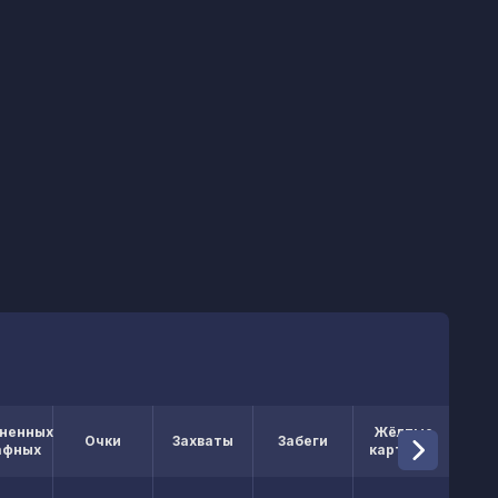
ненных
Жёлтые
Кр
Очки
Захваты
Забеги
афных
карточки
кар