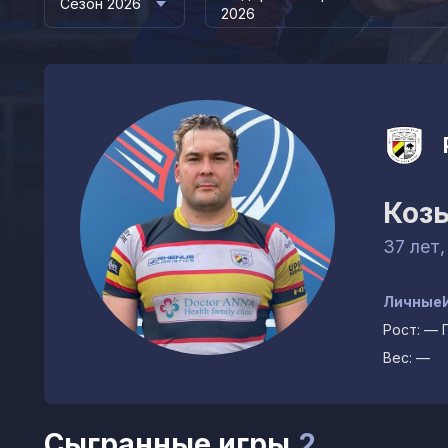
Сезон 2026
2026
Коз
37 лет,
Личные
Рост:
—
Вес:
—
Сыгранные игры
2