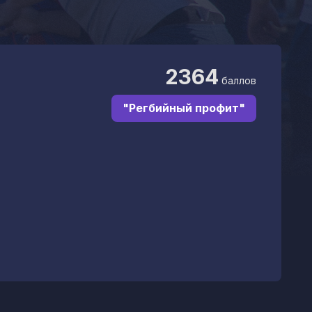
2364
баллов
"Регбийный профит"