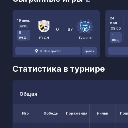
24
19 июл.
мая
08:00
08:00
0
:
67
5
1
нед.
РУДН
Тушино
нед.
СК Конструктор
Группа
Статистика в турнире
Общая
Игр
Победы
Поражения
Ничьи
Поп