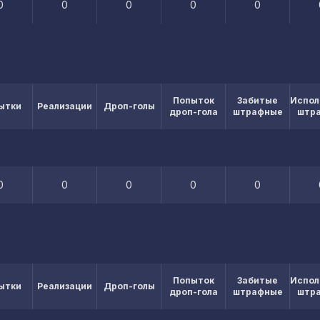
0
0
0
0
0
Попыток
Забитые
Испол
ытки
Реализации
Дроп-голы
дроп-гола
штрафные
штр
0
0
0
0
0
Попыток
Забитые
Испол
ытки
Реализации
Дроп-голы
дроп-гола
штрафные
штр