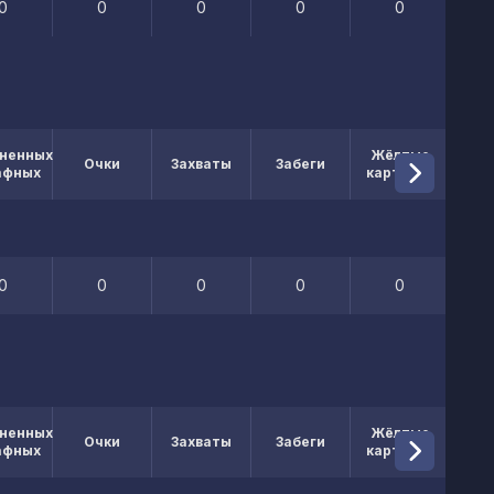
0
0
0
0
0
ненных
Жёлтые
Кр
Очки
Захваты
Забеги
афных
карточки
кар
0
0
0
0
0
ненных
Жёлтые
Кр
Очки
Захваты
Забеги
афных
карточки
кар