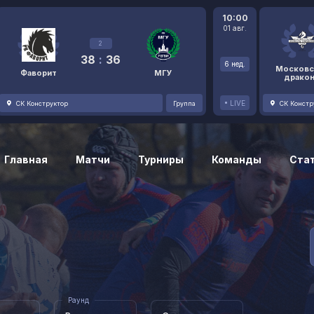
10:00
01 авг.
2
38
:
36
6 нед.
Московс
Фаворит
МГУ
драко
LIVE
СК Конструктор
Группа
СК Констр
Главная
Матчи
Турниры
Команды
Ста
Раунд