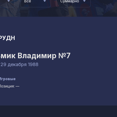
Все
Суммарно
РУДН
ьмик Владимир
№7
 29 декабря 1988
Игровые
Позиция:
—