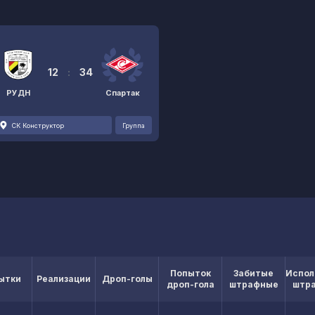
12
:
34
РУДН
Спартак
СК Конструктор
Группа
Попыток
Забитые
Испол
ытки
Реализации
Дроп-голы
дроп-гола
штрафные
штр