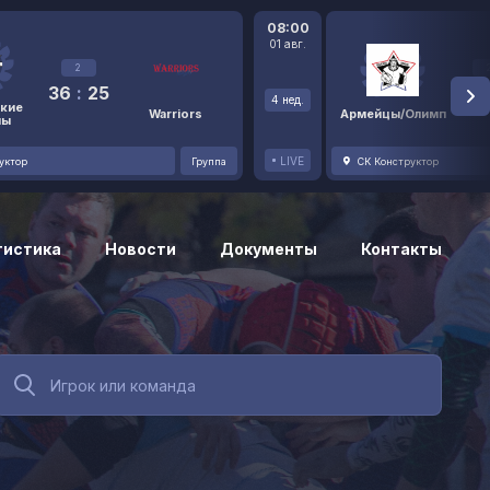
08:00
01 авг.
2
36
:
25
48
4 нед.
кие
Warriors
Армейцы/Олимп
ны
LIVE
уктор
Группа
СК Конструктор
тистика
Новости
Документы
Контакты