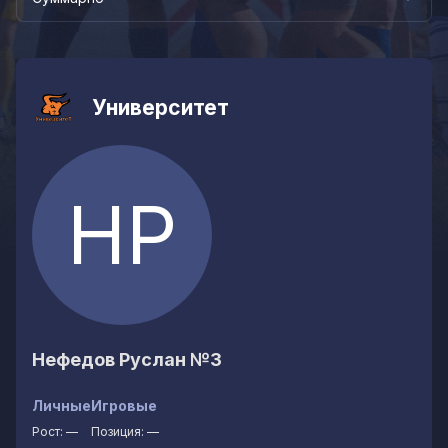
Университет
НР
Нефедов Руслан
№3
Личные
Игровые
Рост:
—
Позиция:
—