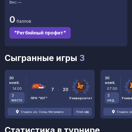
Вес:
—
0
баллов
"Регбийный профит"
Сыгранные игры
3
30
30
нояб.
нояб.
14:00
07:00
7
:
20
3
3
ЛРК "ЮГ"
Университет
Унив
место
нед.
Стадион им. Славы Метревели
Плей-офф
Стадион и
Статистика в турнире