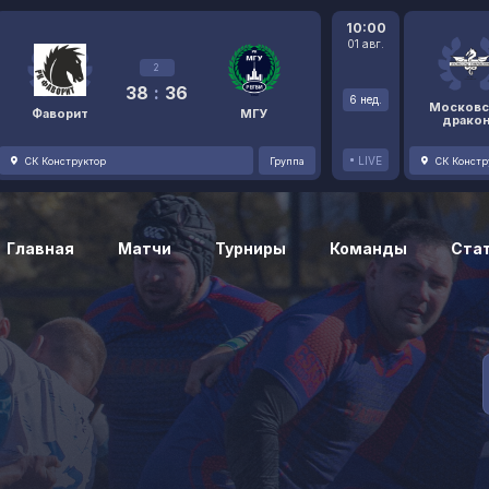
10:00
01 авг.
2
38
:
36
6 нед.
Московс
Фаворит
МГУ
драко
LIVE
СК Конструктор
Группа
СК Констр
Главная
Матчи
Турниры
Команды
Ста