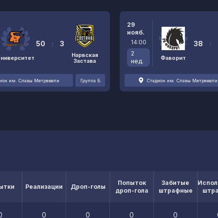
29
нояб.
14:00
50
:
3
38
:
2
Нарвская
Университет
Фаворит
Застава
нед.
ион им. Славы Метревели
Группа Б
Стадион им. Славы Метревели
Попыток
Забитые
Испол
ытки
Реализации
Дроп-голы
дроп-гола
штрафные
штр
0
0
0
0
0