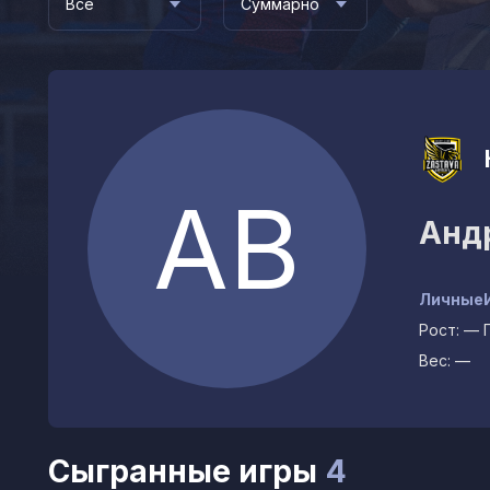
Все
Суммарно
АВ
Анд
Личные
Рост:
—
Вес:
—
Сыгранные игры
4