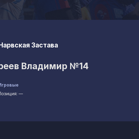
Нарвская Застава
реев Владимир
№14
Игровые
Позиция:
—