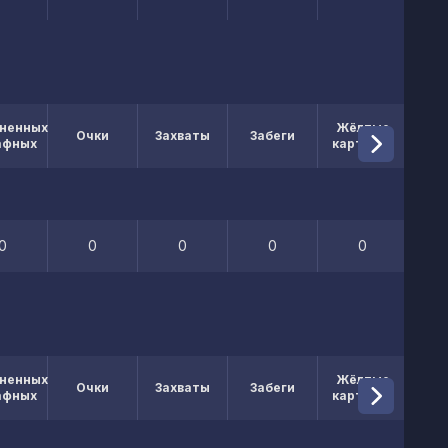
ненных
Жёлтые
Кр
Очки
Захваты
Забеги
афных
карточки
кар
0
0
0
0
0
ненных
Жёлтые
Кр
Очки
Захваты
Забеги
афных
карточки
кар