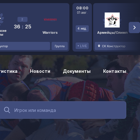
08:00
01 авг.
2
36
:
25
48
4 нед.
кие
Warriors
Армейцы/Олимп
ны
LIVE
уктор
Группа
СК Конструктор
тистика
Новости
Документы
Контакты