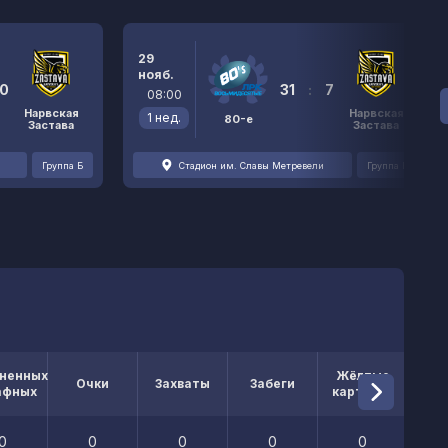
29
нояб.
0
31
:
7
08:00
Нарвская
Нарвская
1 нед.
80-е
Застава
Застава
Группа Б
Стадион им. Славы Метревели
Группа Б
ненных
Жёлтые
Кр
Очки
Захваты
Забеги
афных
карточки
кар
0
0
0
0
0