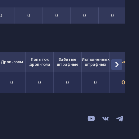
0
0
0
0
0
Попыток
Забитые
Исполненных
Дроп-голы
Очки
дроп-гола
штрафные
штрафных
0
0
0
0
0