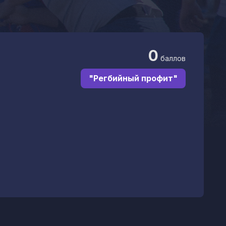
0
баллов
"Регбийный профит"