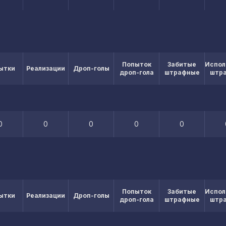
Попыток
Забитые
Испол
ытки
Реализации
Дроп-голы
дроп-гола
штрафные
штр
0
0
0
0
0
Попыток
Забитые
Испол
ытки
Реализации
Дроп-голы
дроп-гола
штрафные
штр