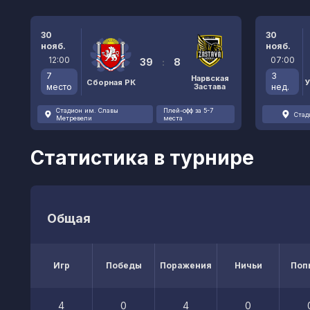
30
30
нояб.
нояб.
12:00
07:00
39
:
8
7
3
Нарвская
Сборная РК
место
Застава
нед.
Стадион им. Славы
Плей-офф за 5-7
Стад
Метревели
места
Статистика в турнире
Общая
Игр
Победы
Поражения
Ничьи
Поп
4
0
4
0