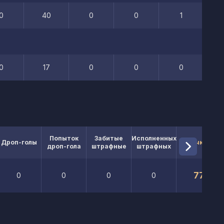
0
40
0
0
1
0
17
0
0
0
Попыток
Забитые
Исполненных
Дроп-голы
Очки
дроп-гола
штрафные
штрафных
77
0
0
0
0