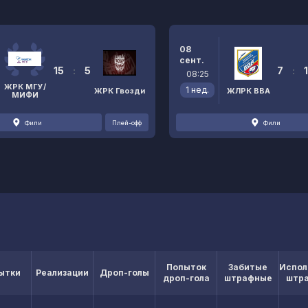
08
сент.
15
:
5
7
:
08:25
ЖРК МГУ/
1 нед.
ЖРК Гвозди
ЖЛРК ВВА
МИФИ
Фили
Плей-офф
Фили
Попыток
Забитые
Испол
ытки
Реализации
Дроп-голы
дроп-гола
штрафные
штр