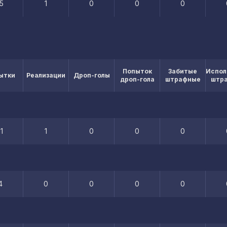
15
1
0
0
0
Попыток
Забитые
Испол
ытки
Реализации
Дроп-голы
дроп-гола
штрафные
штр
11
1
0
0
0
4
0
0
0
0