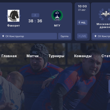
10:00
01 авг.
2
38
:
36
6 нед.
Московс
Фаворит
МГУ
драко
LIVE
СК Конструктор
Группа
СК Констр
Главная
Матчи
Турниры
Команды
Ста