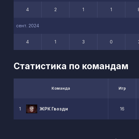
4
2
1
1
сент. 2024
4
1
3
0
Статистика по командам
Команда
Игр
1
ЖРК Гвозди
16