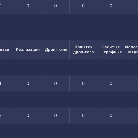
0
0
0
0
0
Попыток
Забитые
Испол
ытки
Реализации
Дроп-голы
дроп-гола
штрафные
штр
1
0
0
0
0
3
0
0
0
0