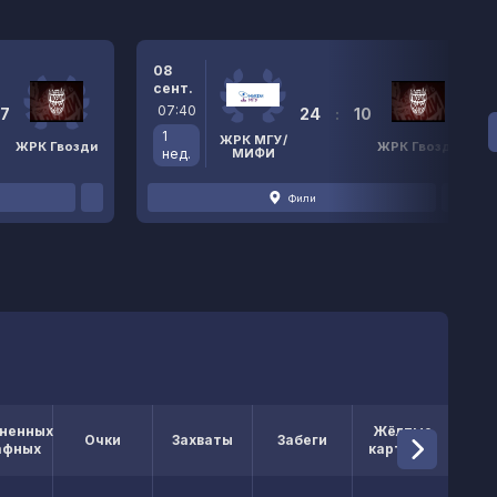
08
сент.
07:40
17
24
:
10
1
ЖРК МГУ/
ЖРК Гвозди
ЖРК Гвозди
нед.
МИФИ
Фили
ненных
Жёлтые
Кр
Очки
Захваты
Забеги
афных
карточки
кар