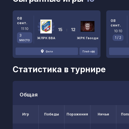
08
08
сент.
сент.
11:10
15
:
12
10:10
3
1 / 2
ЖЛРК ВВА
ЖРК Гвозди
место
Фили
Плей-офф
Статистика в турнире
Общая
Игр
Победы
Поражения
Ничьи
Поп