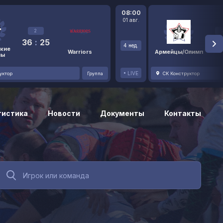
08:00
01 авг.
2
36
:
25
48
4 нед.
кие
Warriors
Армейцы/Олимп
ны
LIVE
уктор
Группа
СК Конструктор
тистика
Новости
Документы
Контакты