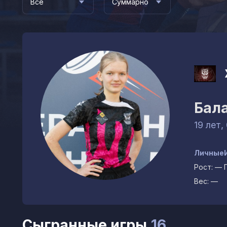
Все
Суммарно
Бал
19 лет,
Личные
Рост:
—
Вес:
—
Сыгранные игры
16