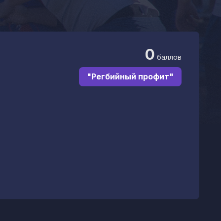
0
баллов
"Регбийный профит"