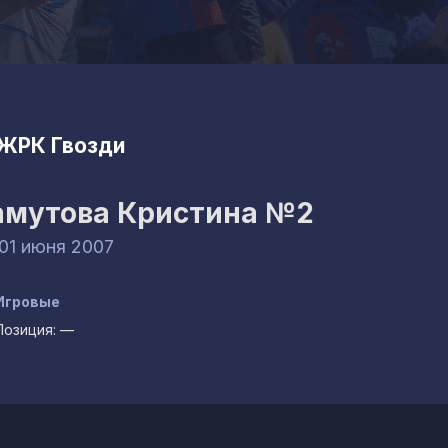
ЖРК Гвозди
амутова Кристина
№2
 01 июня 2007
Игровые
Позиция:
—